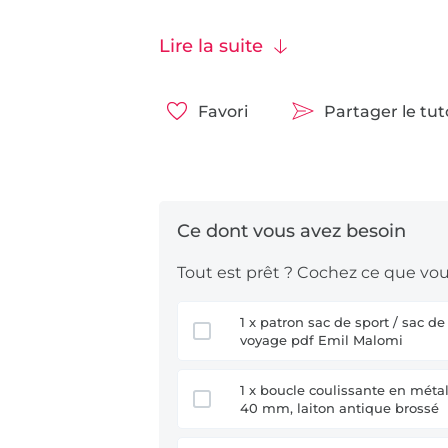
Pour le tissu extérieur, nous recom
intempéries :
toile canvas
,
velours c
Lire la suite
également beaucoup de choix par
Favori
Partager le tu
Comme tissu pour la doublure, nous
cretonne
, de la
toile canvas
et du
c
C’est parti ! Nous cousons dans ce 
de 70cm.
Tout est prêt ? Cochez ce que vous
Développement du modèle et patro
1 x patron sac de sport / sac de
voyage pdf Emil Malomi
© Laura Wilhelm Textildesign
1 x boucle coulissante en métal,
Patron protégé par le droit d’auteu
40 mm, laiton antique brossé
commercial.