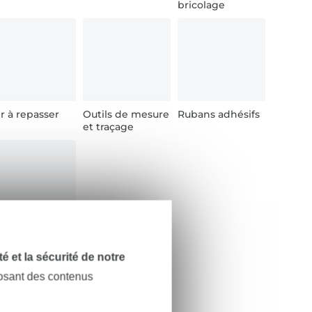
bricolage
r à repasser
Outils de mesure
Rubans adhésifs
et traçage
ingles à
urrice
dité et la sécurité de notre
posant des contenus