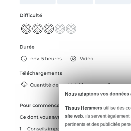
Difficulté
Durée
env. 5 heures
Vidéo
Téléchargements
Quantité de matériel & mesures finales
Nous adaptons vos données à
Pour commencer
Tissus Hemmers
utilise des co
site web
. Ils servent également
Ce dont vous avez besoin
pertinents et des publicités per
Conseils importants avant de commencer