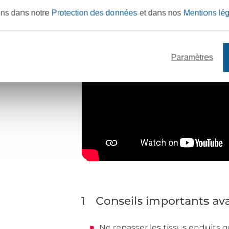
ons dans notre
Protection des données
et dans nos
Mentions lé
Paramètres
1
Conseils importants a
Ne repasser les tissus enduits q