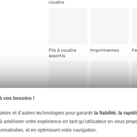
coudre
Fils à coudre
Imprimantes
Fe
assortis
 vos besoins !
Crayons de
Aides à la
Ép
marquage
confection
no
okies et d’autres technologies pour garantir
la fiabilité, la rapi
d'angles
 à améliorer votre expérience en tant qu’utilisateur en vous pro
sonnalisées, et en optimisant votre navigation.
Tuto couture