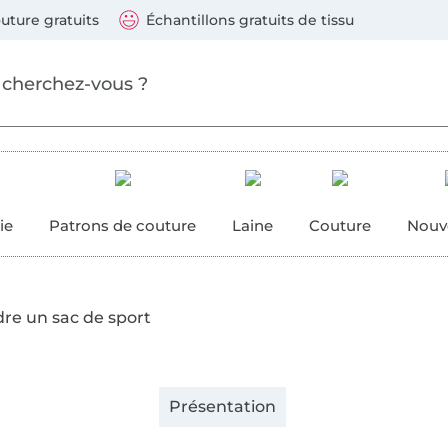
ller au contenu principal
Continuer la recherch
 suivants : Visa, Mastercard, Carte bleue, PayPal, Vire
uture gratuits
Échantillons gratuits de tissu
ure
 couture
ie
Patrons de couture
Laine
Couture
Nouv
re un sac de sport
Présentation