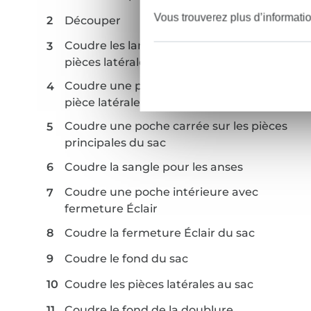
Vous trouverez plus d’informati
Découper
Coudre les languettes de fixation aux
pièces latérales
Coudre une poche demi-ronde sur une
pièce latérale
Coudre une poche carrée sur les pièces
principales du sac
Coudre la sangle pour les anses
Coudre une poche intérieure avec
fermeture Éclair
Coudre la fermeture Éclair du sac
Coudre le fond du sac
Coudre les pièces latérales au sac
Coudre le fond de la doublure