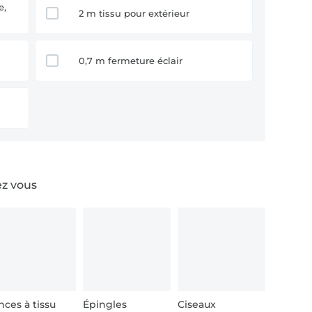
2 m tissu pour extérieur
0,7 m fermeture éclair
ez vous
nces à tissu
Épingles
Ciseaux