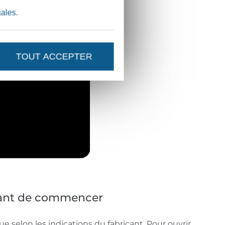
gales
.
TOUT ACCEPTER
vant de commencer
ue selon les indications du fabricant. Pour ouvrir