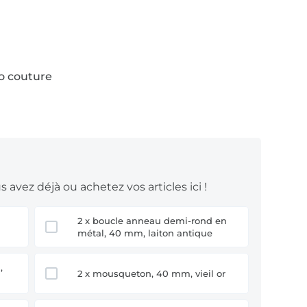
mandons un tissu robuste et résistant aux
ôtelé
,
similicuir
ou
jean
. Vous trouverez
mi nos
tissus pour extérieur
.
to couture
 vous conseillons une
popeline
, une
oton enduit
.
tuto la grande variante avec une longueur
 avez déjà ou achetez vos articles ici !
n :
2 x boucle anneau demi-rond en
métal, 40 mm, laiton antique
brossé
r. Uniquement pour un usage privé, non
2 x mousqueton, 40 mm, vieil or