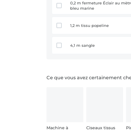
0,2 m fermeture Éclair au mètre,
bleu marine
1,2 m tissu popeline
4,1 m sangle
Ce que vous avez certainement ch
Machine à
Ciseaux tissus
Pi