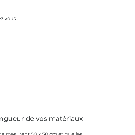
ez vous
ongueur de vos matériaux
ge mesurent 50 x 50 cm et que les