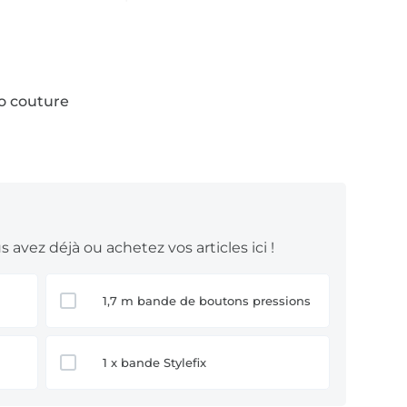
nge
ou un
tissu d’extérieur
. L’essentiel est
to couture
 avez déjà ou achetez vos articles ici !
1,7 m bande de boutons pressions
1 x bande Stylefix