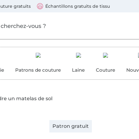
ller au contenu principal
Continuer la recherch
 suivants : Visa, Mastercard, Carte bleue, PayPal, Vire
uture gratuits
Échantillons gratuits de tissu
ure
 couture
ie
Patrons de couture
Laine
Couture
Nouv
re un matelas de sol
Patron gratuit