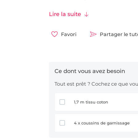
d’autres tissus comme le
tissu épo
que le tissu ne soit pas extensible.
Lire la suite
Bonne chance !
Favori
Partager le tu
Tout est prêt ? Cochez ce que vous
1,7 m tissu coton
4 x coussins de garnissage