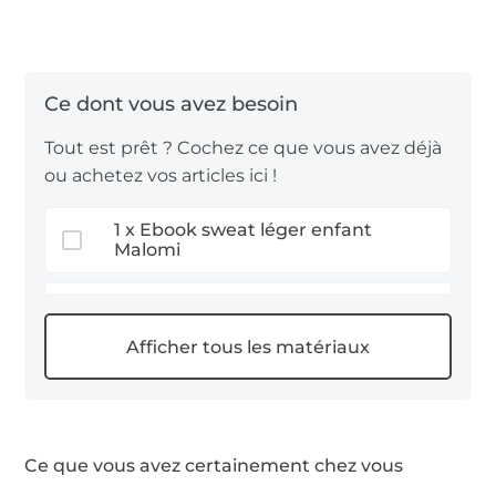
souvent cités en premier lieu comme tissus pour
vêtement en raison de leur confort. Ils sont donc
aussi notre premier choix.
Nous vous souhaitons beaucoup de plaisir à
Tout est prêt ? Cochez ce que vous avez déjà
coudre !
ou achetez vos articles ici !
1 x Ebook sweat léger enfant
Malomi
1,1 m Tissus jersey uni
1 x Albstoffe
Ce que vous avez certainement chez vous
1 m Biais extensibles