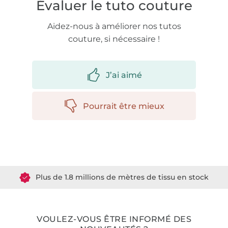
Évaluer le tuto couture
Aidez-nous à améliorer nos tutos
couture, si nécessaire !
J’ai aimé
Pourrait être mieux
Plus de 1.8 millions de mètres de tissu en stock
Plus de 10000 clients satisfaits
VOULEZ-VOUS ÊTRE INFORMÉ DES
36 ans d'expérience