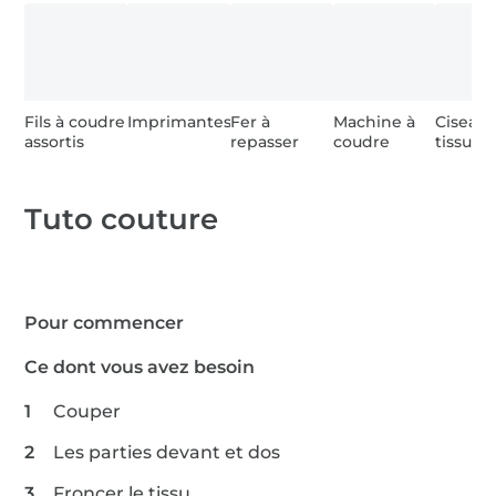
4 x Gütermann Mini King 1000m
Fils à coudre
Imprimantes
Fer à
Machine à
Ciseau
assortis
repasser
coudre
tissus
Tuto couture
Pour commencer
Ce dont vous avez besoin
Couper
Les parties devant et dos
Froncer le tissu