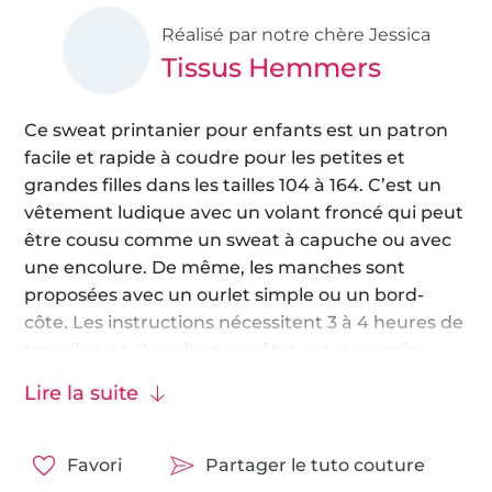
Réalisé par notre chère Jessica
Tissus Hemmers
Ce sweat printanier pour enfants est un patron
facile et rapide à coudre pour les petites et
grandes filles dans les tailles 104 à 164. C’est un
vêtement ludique avec un volant froncé qui peut
être cousu comme un sweat à capuche ou avec
une encolure. De même, les manches sont
proposées avec un ourlet simple ou un bord-
côte. Les instructions nécessitent 3 à 4 heures de
travail et ne devraient pas être votre premier
projet de couture.
Lire la suite
Comme tissu, nous recommandons le
tissu jersey
de coton
, le
tissu french terry
ou le
tissu sweat
Favori
Partager le tuto couture
léger
. Ces types de tissus extensibles sont