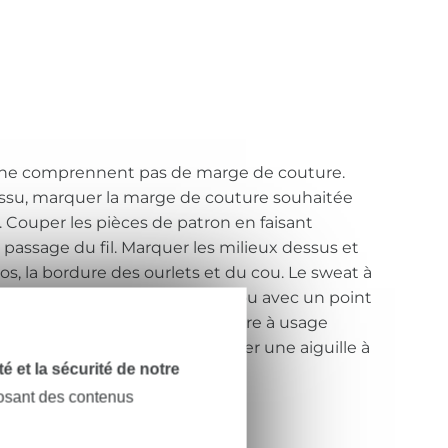
 ne comprennent pas de marge de couture.
 tissu, marquer la marge de couture souhaitée
es. Couper les pièces de patron en faisant
 passage du fil. Marquer les milieux dessus et
s, la bordure des ourlets et du cou. Le sweat à
point de surjet/recouvrement ou avec un point
ouble aiguille de machine à coudre à usage
y, il faut impérativement utiliser une aiguille à
dité et la sécurité de notre
posant des contenus