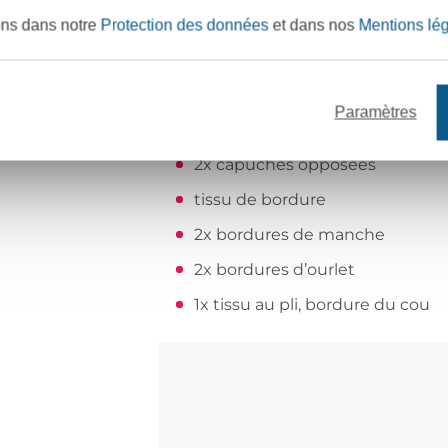
tissu principal
ons dans notre
Protection des données
et dans nos
Mentions lé
1x tissu au pli, devant
1x tissu au pli, dos
Paramètres
2x manches opposées
2x capuches opposées
tissu de bordure
2x bordures de manche
2x bordures d’ourlet
1x tissu au pli, bordure du cou