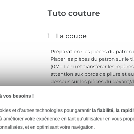
Tuto couture
1
La coupe
Préparation :
les pièces du patron
Placer les pièces du patron sur le
(0,7 – 1 cm) et transférer les repèr
attention aux bords de pliure et au
dessous sur les pièces du devant/do
capuche peut être cousu avec un 
 vos besoins !
zigzag (par ex. 2,5/2,5) avec une d
domestique. Pour les tissus en jerse
okies et d’autres technologies pour garantir
la fiabilité, la rapi
coudre pour jersey.
 à améliorer votre expérience en tant qu’utilisateur en vous pro
La coupe :
sonnalisées, et en optimisant votre navigation.