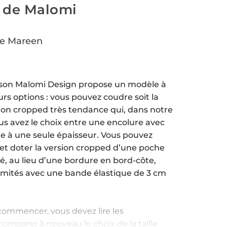
 de Malomi
re Mareen
son Malomi Design propose un modèle à
urs options : vous pouvez coudre soit la
sion cropped très tendance qui, dans notre
us avez le choix entre une encolure avec
e à une seule épaisseur. Vous pouvez
s et doter la version cropped d’une poche
, au lieu d’une bordure en bord-côte,
émités avec une bande élastique de 3 cm
 commencer, vous devez lire les
 comparer à nouveau le choix de la taille