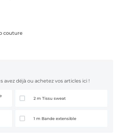
ibles comme les
tissus sweat
et
tissus
to couture
 avez déjà ou achetez vos articles ici !
2 m Tissu sweat
1 m Bande extensible