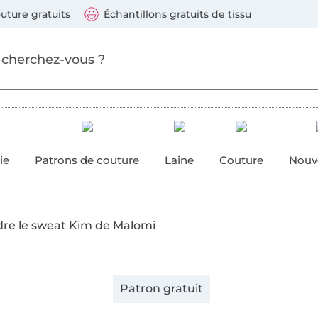
ller au contenu principal
Continuer la recherch
 suivants : Visa, Mastercard, Carte bleue, PayPal, Vire
uture gratuits
Échantillons gratuits de tissu
ure
 couture
ie
Patrons de couture
Laine
Couture
Nouv
re le sweat Kim de Malomi
Patron gratuit