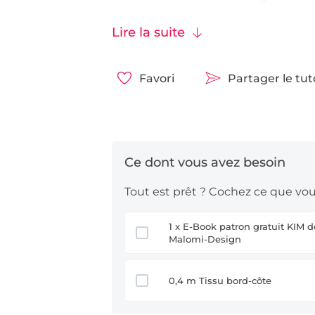
avec vos mensurations.
Tissus conseillés :
les tissus extens
Lire la suite
french terry
Favori
Partager le tu
Tout est prêt ? Cochez ce que vous
1 x E-Book patron gratuit KIM de
Malomi-Design
0,4 m Tissu bord-côte