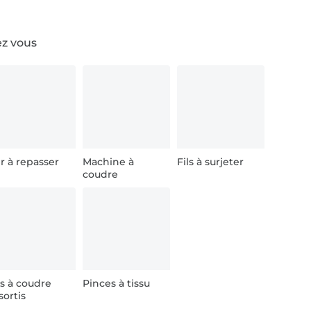
ez vous
r à repasser
Machine à
Fils à surjeter
coudre
ls à coudre
Pinces à tissu
sortis