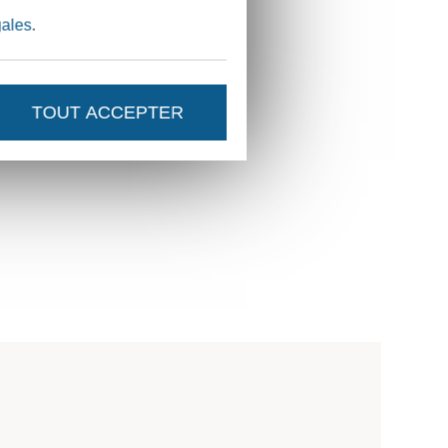
gales
.
TOUT ACCEPTER