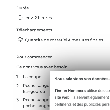
Durée
env. 2 heures
Téléchargements
Quantité de matériel & mesures finales
Pour commencer
Ce dont vous avez besoin
La coupe
Nous adaptons vos données à
Poche kangourou (en option) : poche
Tissus Hemmers
utilise des co
kangourou
site web
. Ils servent également
Poche kangourou (en option) : coudre la
pertinents et des publicités per
poche kangourou