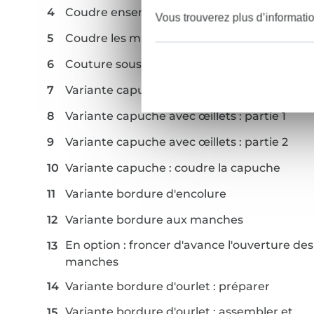
Coudre ensemble le devant et le dos
Vous trouverez plus d’informati
Coudre les manches
Couture sous les bras et côtés
Variante capuche : préparer la capuche
Variante capuche avec œillets : partie 1
Variante capuche avec œillets : partie 2
Variante capuche : coudre la capuche
Variante bordure d'encolure
Variante bordure aux manches
En option : froncer d'avance l'ouverture des
manches
Variante bordure d'ourlet : préparer
Variante bordure d'ourlet : assembler et