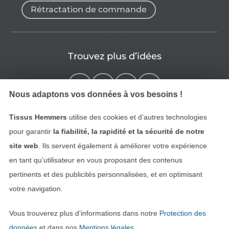
Rétractation de commande
Trouvez plus d’idées
Nous adaptons vos données à vos besoins !
Tissus Hemmers
utilise des cookies et d’autres technologies
pour garantir
la fiabilité, la rapidité et la sécurité de notre
site web
. Ils servent également à améliorer votre expérience
en tant qu’utilisateur en vous proposant des contenus
pertinents et des publicités personnalisées, et en optimisant
Passer à la boutique néerla
Passer à la boutiqu
Nederlands
Français
votre navigation.
Vous trouverez plus d’informations dans notre
Protection des
Deutsch
données
et dans nos
Mentions légales
.