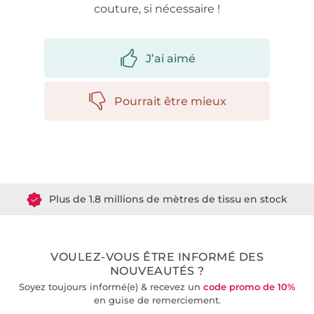
couture, si nécessaire !
J’ai aimé
Pourrait être mieux
Plus de 1.8 millions de mètres de tissu en stock
Plus de 10000 clients satisfaits
VOULEZ-VOUS ÊTRE INFORMÉ DES
36 ans d'expérience
NOUVEAUTÉS ?
Soyez toujours informé(e) & recevez un
code promo de 10%
en guise de remerciement.