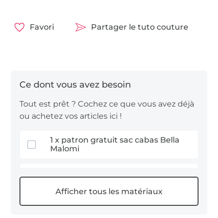
trouverez d’autres tissus adaptés, robustes et
résistants aux intempéries.
Favori
Partager le tuto couture
Nous vous souhaitons beaucoup de plaisir à
coudre !
Développement du modèle et patron :
Tout est prêt ? Cochez ce que vous avez déjà
© Laura Wilhelm Textildesign
ou achetez vos articles ici !
Patron protégé par le droit d’auteur.
1 x patron gratuit sac cabas Bella
Uniquement pour un usage privé, non
Malomi
commercial.
0,7 m tissu canvas
0,5 m tissu coton cretonne