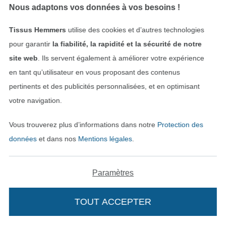
Votre adresse e-mail
Nous adaptons vos données à vos besoins !
Tissus Hemmers
utilise des cookies et d’autres technologies
pour garantir
la fiabilité, la rapidité et la sécurité de notre
S'abonner !
site web
. Ils servent également à améliorer votre expérience
en tant qu’utilisateur en vous proposant des contenus
pertinents et des publicités personnalisées, et en optimisant
votre navigation.
Vous trouverez plus d’informations dans notre
Protection des
données
et dans nos
Mentions légales
.
Note 4.71/ 5 de 580 avis des 12 derniers mois
Paramètres
TOUT ACCEPTER
07.08.2026
Excellente qualité de tissus ! Et livraison ultra