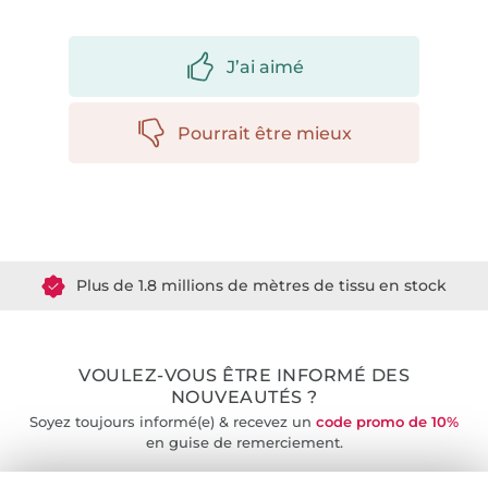
J’ai aimé
Pourrait être mieux
Plus de 1.8 millions de mètres de tissu en stock
Plus de 10000 clients satisfaits
VOULEZ-VOUS ÊTRE INFORMÉ DES
36 ans d'expérience
NOUVEAUTÉS ?
Soyez toujours informé(e) & recevez un
code promo de 10%
en guise de remerciement.
Vous êtes abonné à la newsletter de Tissus Hemmers.