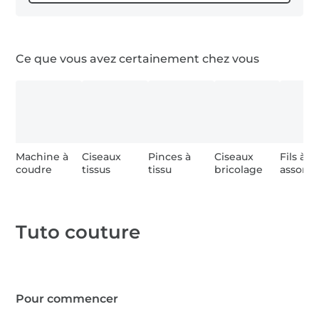
1 x Pony Anneaux pour pompons
Ce que vous avez certainement chez vous
0,2 m tissu lin
0,2 m tissu gaze de coton
0,2 m Vlieseline H630
Machine à
Ciseaux
Pinces à
Ciseaux
Fils à 
coudre
tissus
tissu
bricolage
assortis
1 x restes de laine
Tuto couture
Pour commencer