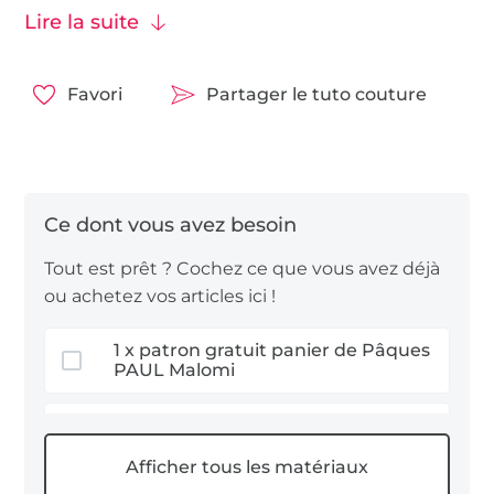
1,5 heure environ et du patron gratuit que vous
Lire la suite
pouvez obtenir dans notre boutique en ligne.
Comme tissu, nous recommandons le
tissu lin
en
raison de son caractère naturel, mais vous pouvez
Favori
Partager le tuto couture
également utilisé une
toile canvas
ou un
tissu
fanion
comme tissu pour l’extérieur du sac.
Nous vous souhaitons beaucoup de plaisir à
coudre !
Tout est prêt ? Cochez ce que vous avez déjà
ou achetez vos articles ici !
1 x patron gratuit panier de Pâques
PAUL Malomi
1 x ebook flocage Lucky Pets