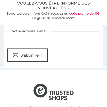
VOULEZ-VOUS ÊTRE INFORMÉ DES
36 ans d'expérience
NOUVEAUTÉS ?
Soyez toujours informé(e) & recevez un
code promo de 10%
en guise de remerciement.
Vous êtes abonné à la newsletter de Tissus Hemmers.
Votre adresse e-mail
S'abonner !