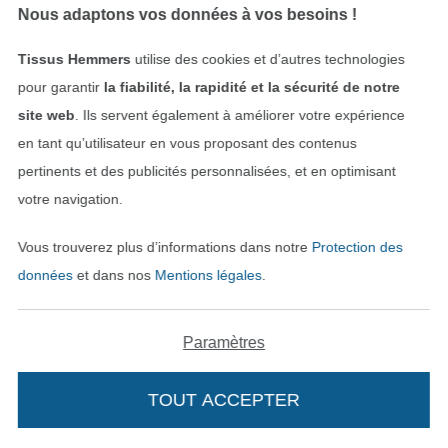
Épinglez la capuche sur l’encolure de la veste,
Nous adaptons vos données à vos besoins !
endroit contre endroit, en la centrant bien. Il
reste alors 3 cm de l’encolure de la veste de
Tissus Hemmers
utilise des cookies et d’autres technologies
chaque côté de la capuche.
pour garantir
la fiabilité, la rapidité et la sécurité de notre
site web
. Ils servent également à améliorer votre expérience
en tant qu’utilisateur en vous proposant des contenus
pertinents et des publicités personnalisées, et en optimisant
votre navigation.
Vous trouverez plus d’informations dans notre
Protection des
données
et dans nos
Mentions légales
.
Paramètres
TOUT ACCEPTER