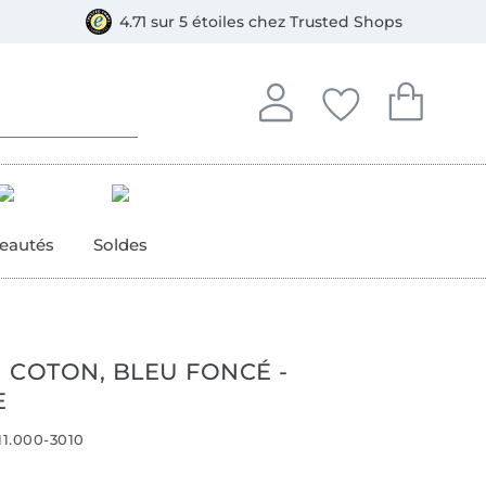
e
ment, Bancontact
4.71 sur 5 étoiles chez Trusted Shops
Se connecter à votre compt
Vous avez enregistré
Vous avez enr
Se connecter
Mes favoris
Mon pan
eautés
Soldes
N COTON, BLEU FONCÉ -
E
11.000-3010