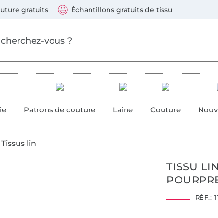
ller au contenu principal
Continuer la recherch
 suivants : Visa, Mastercard, Carte bleue, PayPal, Vire
uture gratuits
Échantillons gratuits de tissu
ure
 couture
ie
Patrons de couture
Laine
Couture
Nouv
Tissus lin
TISSU LI
POURPR
Hohenstein HTTI
14.0.45757
RÉF.:
1