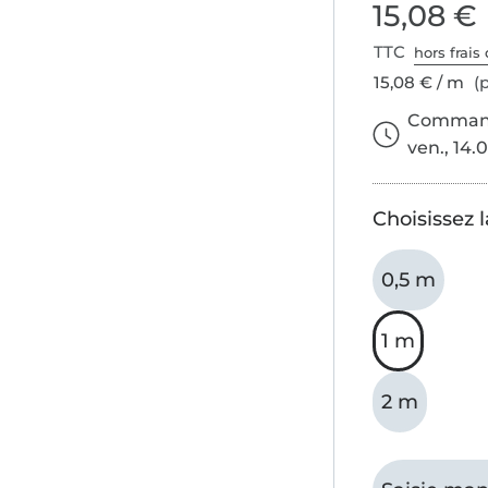
15,08 €
TTC
hors frais 
15,08 € / m
(p
Commande
ven., 14.0
Choisissez 
0,5 m
1 m
2 m