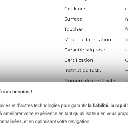
Couleur :
c
Surface :
Toucher :
f
Mode de fabrication :
t
Caractéristiques :
f
Certification :
O
Institut de test :
H
Numéro de certificat :
1
Réf.:
1
 vos besoins !
Coordonnées du fabricant
okies et d’autres technologies pour garantir
la fiabilité, la rapi
 à améliorer votre expérience en tant qu’utilisateur en vous pro
sonnalisées, et en optimisant votre navigation.