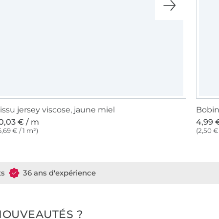
issu jersey viscose, jaune miel
0,03 € / m
4,99 €
6,69 € / 1 m²)
(2,50 €
ts
36 ans d'expérience
NOUVEAUTÉS ?