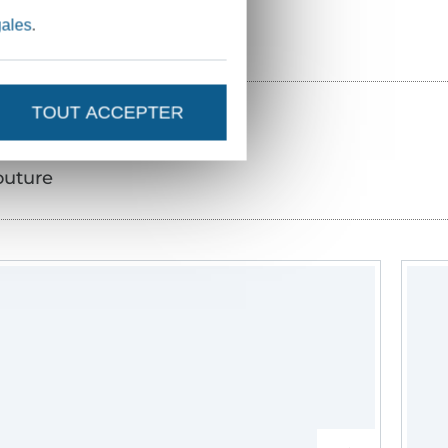
gales
.
TOUT ACCEPTER
outure