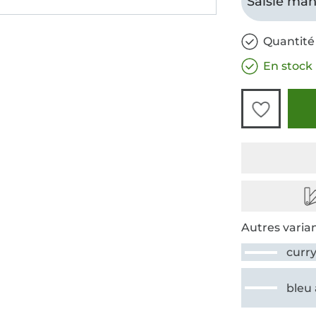
Saisie man
Quantité
En stock
Autres varian
curr
bleu 