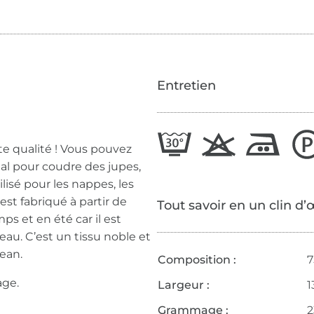
Entretien
ute qualité ! Vous pouvez
déal pour coudre des jupes,
lisé pour les nappes, les
l est fabriqué à partir de
Tout savoir en un clin d’
mps et en été car il est
peau. C’est un tissu noble et
jean.
Composition :
7
age.
Largeur :
1
Grammage :
2