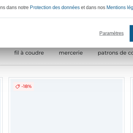
Articles assortis
ons dans notre
Protection des données
et dans nos
Mentions lé
Paramètres
fil à coudre
mercerie
patrons de c
-18%