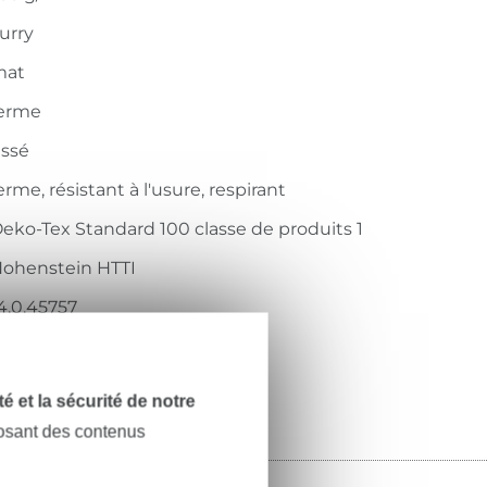
urry
mat
erme
issé
erme, résistant à l'usure, respirant
eko-Tex Standard 100 classe de produits 1
ohenstein HTTI
4.0.45757
11.000-3010
dité et la sécurité de notre
posant des contenus