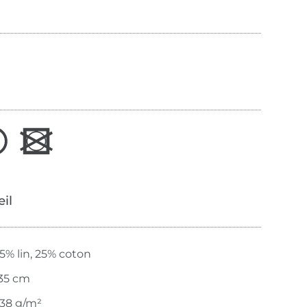
œil
5% lin, 25% coton
35 cm
38 g/m²