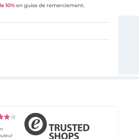
de 10%
en guise de remerciement.
on
ouleur