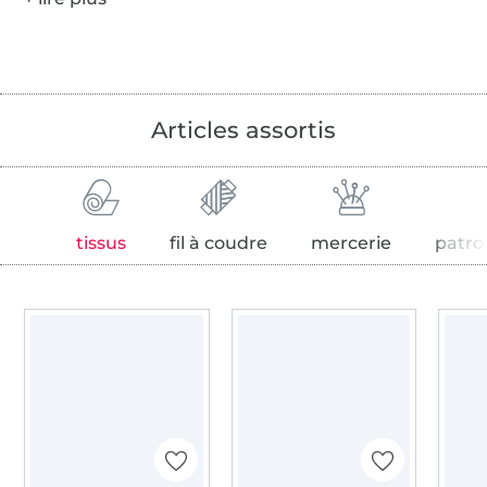
Articles assortis
tissus
fil à coudre
mercerie
patro