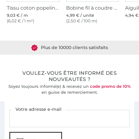
Tissu coton popeline, framboise
Bobine fil à coudre Gütermann 200m polyester, (624) vieux rose
9,03 € / m
4,99 € / unité
4,94 €
(6,02 € / 1 m²)
(2,50 € / 100 m)
Plus de 1.8 millions de mètres de tissu en stock
Plus de 10000 clients satisfaits
36 ans d'expérience
VOULEZ-VOUS ÊTRE INFORMÉ DES
NOUVEAUTÉS ?
Soyez toujours informé(e) & recevez un
code promo de 10%
en guise de remerciement.
Vous êtes abonné à la newsletter de Tissus Hemmers.
Votre adresse e-mail