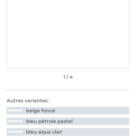
Autres variantes :
beige foncé
bleu pétrole pastel
bleu aqua clair