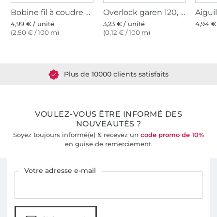
Bobine fil à coudre Gütermann 200m polyester, (208) taupe
Overlock garen 120, 2740 m, beige clair
4,99 € / unité
3,23 € / unité
4,94 €
(2,50 € / 100 m)
(0,12 € / 100 m)
Plus de 1.8 millions de mètres de tissu en stock
Plus de 10000 clients satisfaits
36 ans d'expérience
VOULEZ-VOUS ÊTRE INFORMÉ DES
NOUVEAUTÉS ?
Soyez toujours informé(e) & recevez un
code promo de 10%
en guise de remerciement.
Vous êtes abonné à la newsletter de Tissus Hemmers.
Votre adresse e-mail