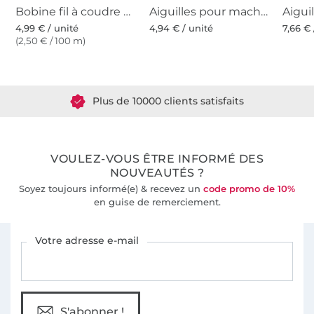
Bobine fil à coudre Gütermann 200m polyester, (733) framboise
Aiguilles pour machines à coudre 130/705, universelles 70-100
4,99 € / unité
4,94 € / unité
7,66 € 
(2,50 € / 100 m)
Plus de 1.8 millions de mètres de tissu en stock
Plus de 10000 clients satisfaits
36 ans d'expérience
VOULEZ-VOUS ÊTRE INFORMÉ DES
NOUVEAUTÉS ?
Soyez toujours informé(e) & recevez un
code promo de 10%
en guise de remerciement.
Vous êtes abonné à la newsletter de Tissus Hemmers.
Votre adresse e-mail
S'abonner !