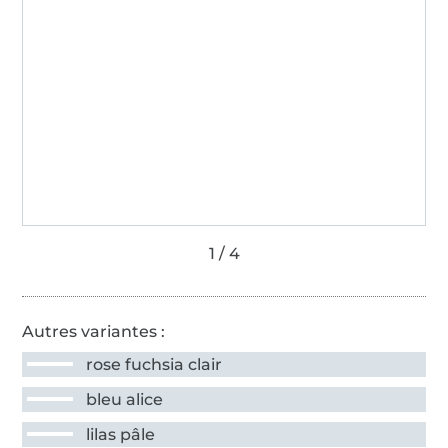
Autres variantes :
rose fuchsia clair
bleu alice
lilas pâle