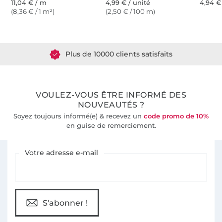
11,04 € / m
4,99 € / unité
4,94 €
(8,36 € / 1 m²)
(2,50 € / 100 m)
Plus de 1.8 millions de mètres de tissu en stock
Plus de 10000 clients satisfaits
36 ans d'expérience
VOULEZ-VOUS ÊTRE INFORMÉ DES
NOUVEAUTÉS ?
Soyez toujours informé(e) & recevez un
code promo de 10%
en guise de remerciement.
Vous êtes abonné à la newsletter de Tissus Hemmers.
Votre adresse e-mail
S'abonner !