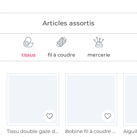
Articles assortis
tissus
fil à coudre
mercerie
Tissu double gaze de coton à pois, gris bleu
Bobine fil à coudre Gütermann 200m polyester, (074) bleu pigeon clair