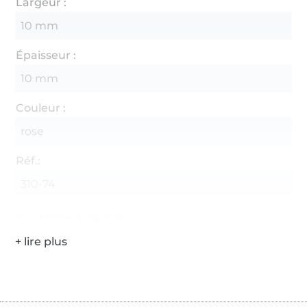
Largeur :
10 mm
Épaisseur :
10 mm
Couleur :
rose
Réf.:
310-74
Coordonnées du fabricant