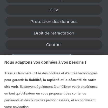
CGV
Protection des données
Droit de rétractation
Contact
Rétractation de commande
Nous adaptons vos données à vos besoins !
Tissus Hemmers
utilise des cookies et d’autres technologies
Trouvez plus d’idées
pour garantir
la fiabilité, la rapidité et la sécurité de notre
site web
. Ils servent également à améliorer votre expérience
en tant qu’utilisateur en vous proposant des contenus
pertinents et des publicités personnalisées, et en optimisant
votre navigation.