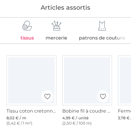
Articles assortis
tissus
mercerie
patrons de couture
Tissu coton cretonne fanion, rose
Bobine fil à coudre Gütermann 200m polyester, (660) rose foncé
8,02 € / m
4,99 € / unité
3,78 € 
(5,42 € / 1 m²)
(2,50 € / 100 m)