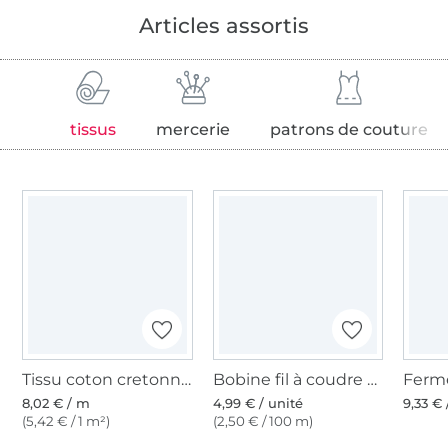
Articles assortis
tissus
mercerie
patrons de couture
Tissu coton cretonne fanion, bordeaux
Bobine fil à coudre Gütermann 200m polyester, (367) rouge orange
8,02 € / m
4,99 € / unité
9,33 € 
(5,42 € / 1 m²)
(2,50 € / 100 m)