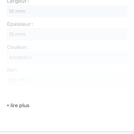
Largeur :
10 mm
Épaisseur :
10 mm
Couleur :
bordeaux
Réf.:
310-171
Coordonnées du fabricant