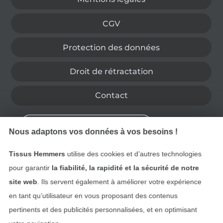
CGV
Protection des données
Droit de rétractation
Contact
Rétractation de commande
Nous adaptons vos données à vos besoins !
Tissus Hemmers
utilise des cookies et d’autres technologies
Trouvez plus d’idées
pour garantir
la fiabilité, la rapidité et la sécurité de notre
site web
. Ils servent également à améliorer votre expérience
en tant qu’utilisateur en vous proposant des contenus
pertinents et des publicités personnalisées, et en optimisant