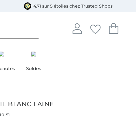
e
ment, Bancontact
4.71 sur 5 étoiles chez Trusted Shops
Se connecter à votre compt
Vous avez enregistré
Vous avez enr
Se connecter
Mes favoris
Mon pan
eautés
Soldes
IL BLANC LAINE
10-51