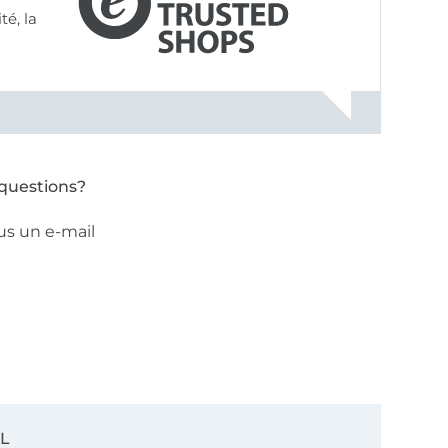
questions?
us un e-mail
SL