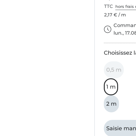
TTC
hors frais 
2,17 € / m
Commande
lun., 17.0
Choisissez 
0,5 m
1 m
2 m
Saisie man