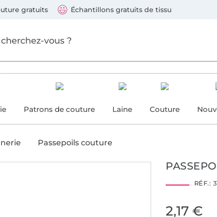
ller au contenu principal
Continuer la recherch
 suivants : Visa, Mastercard, Carte bleue, PayPal, Vire
uture gratuits
Échantillons gratuits de tissu
ure
 couture
ie
Patrons de couture
Laine
Couture
Nouv
anerie
Passepoils couture
PASSEPO
RÉF.:
3
2,17 €