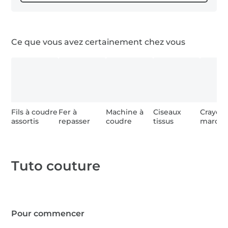
1 m Bandes extensibles
Ce que vous avez certainement chez vous
1 m Elastische Bänder
Fils à coudre
Fer à
Machine à
Ciseaux
Crayon
assortis
repasser
coudre
tissus
marqu
Tuto couture
Pour commencer