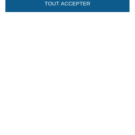
TOUT ACCEPTER
Passer à la boutique allemande
Mentions légales
CGV
Protection des données
Droit de rétractation
Contact
Rétractation de commande