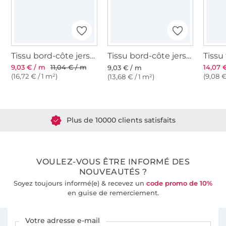
Tissu bord-côte jersey tubulaire côtelé, noir
Tissu bord-côte jersey tubulaire lisse, noir
9,03 € / m
11,04 € / m
14,07 
9,03 € / m
(16,72 € / 1 m²)
(9,08 €
(13,68 € / 1 m²)
Plus de 1.8 millions de mètres de tissu en stock
Plus de 10000 clients satisfaits
36 ans d'expérience
VOULEZ-VOUS ÊTRE INFORMÉ DES
NOUVEAUTÉS ?
Soyez toujours informé(e) & recevez un
code promo de 10%
en guise de remerciement.
Vous êtes abonné à la newsletter de Tissus Hemmers.
Votre adresse e-mail