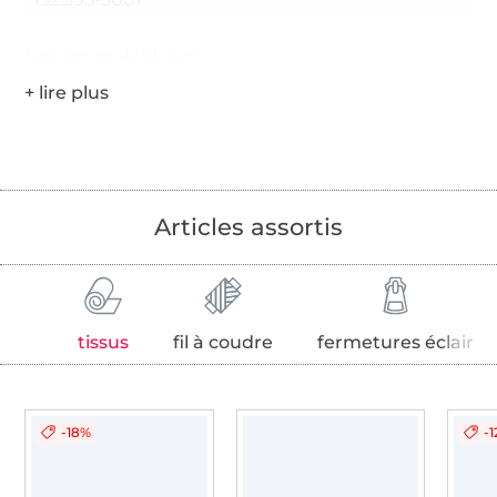
Coordonnées du fabricant
Articles assortis
tissus
fil à coudre
fermetures éclair
-18%
-