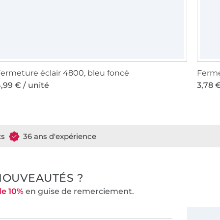
ermeture éclair 4800, bleu foncé
,99 € / unité
3,78 €
ts
36 ans d'expérience
NOUVEAUTÉS ?
de 10%
en guise de remerciement.