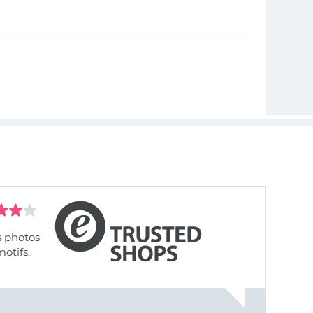
s photos
motifs.