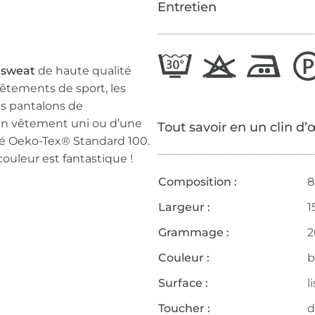
Entretien
u sweat
de haute qualité
 vêtements de sport, les
es pantalons de
d’un vêtement uni ou d’une
Tout savoir en un clin d’
fié Oeko-Tex® Standard 100.
ouleur est fantastique !
Composition :
8
Largeur :
1
Grammage :
2
Couleur :
b
Surface :
l
Toucher :
d