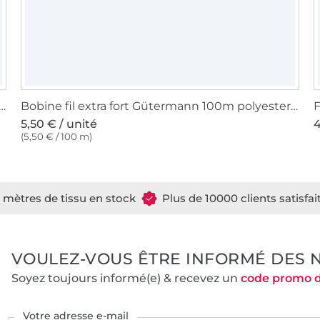
à coudre Gütermann 200m polyester, (711) bleu marine
Bobine fil extra fort Gütermann 100m polyester, (339) bleu
F
5,50 € / unité
4
(5,50 € / 100 m)
e mètres de tissu en stock
Plus de 10000 clients satisfai
VOULEZ-VOUS ÊTRE INFORMÉ DES 
Soyez toujours informé(e) & recevez un
code promo 
Votre adresse e-mail