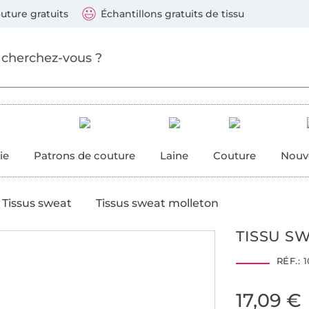
ller au contenu principal
Continuer la recherch
 suivants : Visa, Mastercard, Carte bleue, PayPal, Vire
uture gratuits
Échantillons gratuits de tissu
ure
 couture
ie
Patrons de couture
Laine
Couture
Nouv
Tissus sweat
Tissus sweat molleton
TISSU S
RÉF.:
1
Hohenstein HTTI
12.0.10316
17,09 €