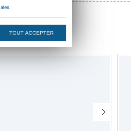
gales
.
patrons de couture
TOUT ACCEPTER