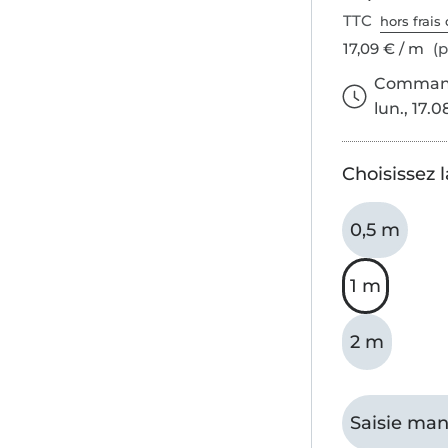
TTC
hors frais 
17,09 € / m
(p
Commande
lun., 17.0
Choisissez 
0,5 m
1 m
2 m
Saisie man