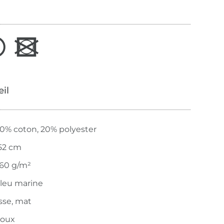
œil
0% coton, 20% polyester
52 cm
60 g/m²
leu marine
isse, mat
oux