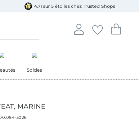
e
ment, Bancontact
4.71 sur 5 étoiles chez Trusted Shops
Se connecter à votre compt
Vous avez enregistré
Vous avez enr
Se connecter
Mes favoris
Mon pan
eautés
Soldes
WEAT, MARINE
00.094-5026