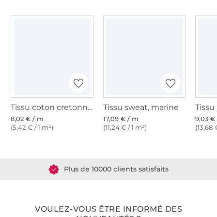
Tissu coton cretonne fanion, marine
Tissu sweat, marine
8,02 € / m
17,09 € / m
9,03 €
(5,42 € / 1 m²)
(11,24 € / 1 m²)
(13,68 
Plus de 1.8 millions de mètres de tissu en stock
Plus de 10000 clients satisfaits
36 ans d'expérience
VOULEZ-VOUS ÊTRE INFORMÉ DES