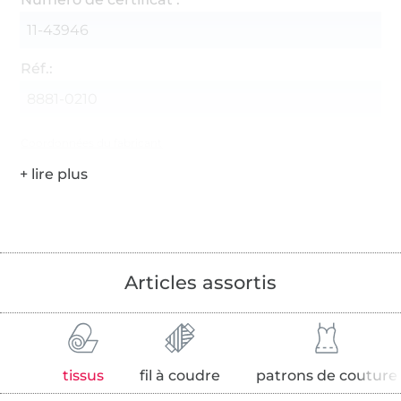
11-43946
Réf.:
8881-0210
Coordonnées du fabricant
Articles assortis
tissus
fil à coudre
patrons de couture