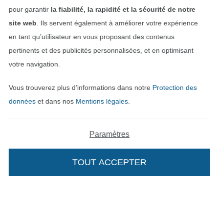
pour garantir
la fiabilité, la rapidité et la sécurité de notre
Contact
site web
. Ils servent également à améliorer votre expérience
en tant qu’utilisateur en vous proposant des contenus
Rétractation de commande
pertinents et des publicités personnalisées, et en optimisant
votre navigation.
Trouvez plus d’idées
Vous trouverez plus d’informations dans notre
Protection des
données
et dans nos
Mentions légales
.
Paramètres
TOUT ACCEPTER
Passer à la boutique néerla
Passer à la boutiqu
Nederlands
Français