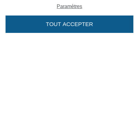
Paramètres
TOUT ACCEPTER
Nos partenaires logistiques
Passer à la boutique allemande
Mentions légales
CGV
Protection des données