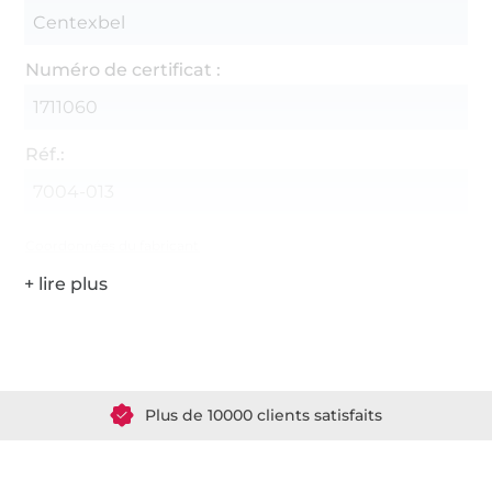
Centexbel
Numéro de certificat :
1711060
Réf.:
7004-013
Coordonnées du fabricant
Plus de 1.8 millions de mètres de tissu en stock
Plus de 10000 clients satisfaits
36 ans d'expérience