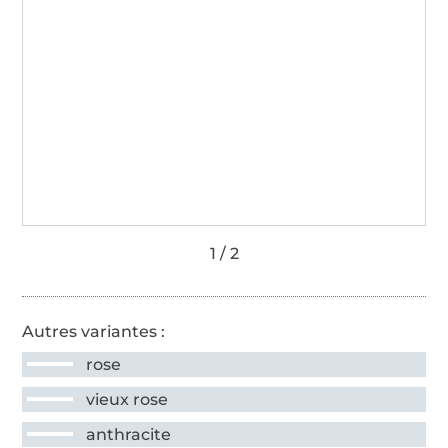
Autres variantes :
rose
vieux rose
anthracite