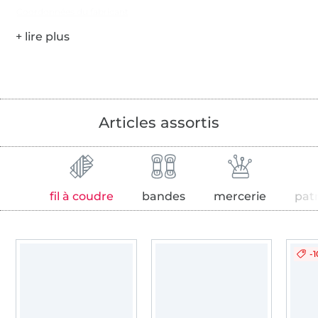
Coordonnées du fabricant
Articles assortis
fil à coudre
bandes
mercerie
pat
-