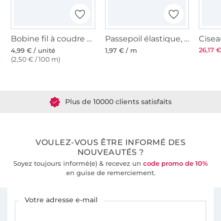
Bobine fil à coudre Gütermann 200m polyester, (336) vert pomme
Passepoil élastique, limette
26,17 €
4,99 € / unité
1,97 € / m
(2,50 € / 100 m)
Plus de 1.8 millions de mètres de tissu en stock
Plus de 10000 clients satisfaits
36 ans d'expérience
VOULEZ-VOUS ÊTRE INFORMÉ DES
NOUVEAUTÉS ?
Soyez toujours informé(e) & recevez un
code promo de 10%
en guise de remerciement.
Vous êtes abonné à la newsletter de Tissus Hemmers.
Votre adresse e-mail