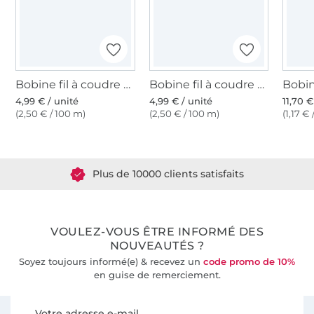
Bobine fil à coudre Gütermann 200m polyester, (078) bleu cobalt
Bobine fil à coudre Gütermann 200m polyester, (300) bleu
4,99 € / unité
4,99 € / unité
11,70 €
(2,50 € / 100 m)
(2,50 € / 100 m)
(1,17 €
Plus de 1.8 millions de mètres de tissu en stock
Plus de 10000 clients satisfaits
36 ans d'expérience
VOULEZ-VOUS ÊTRE INFORMÉ DES
NOUVEAUTÉS ?
Soyez toujours informé(e) & recevez un
code promo de 10%
en guise de remerciement.
Vous êtes abonné à la newsletter de Tissus Hemmers.
Votre adresse e-mail