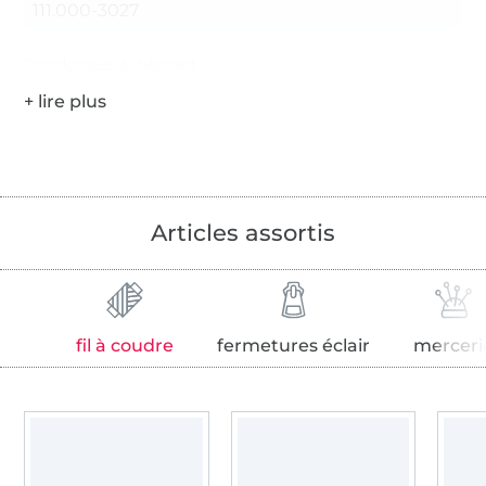
111.000-3027
Coordonnées du fabricant
Articles assortis
fil à coudre
fermetures éclair
merceri