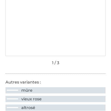
Autres variantes :
mûre
vieux rose
altrosé