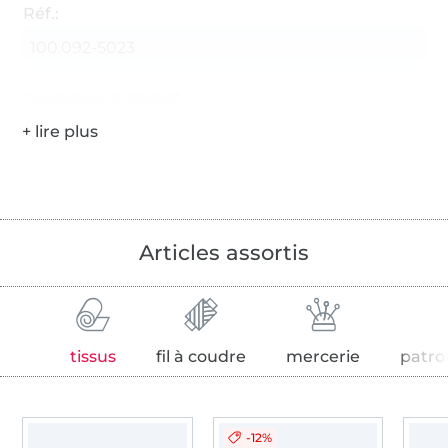
Réf.:
100.092-5023
Coordonnées du fabricant
Articles assortis
tissus
fil à coudre
mercerie
patro
-12%