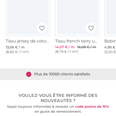
Tissu jersey de coton uni, pourpre
Tissu french terry uni, mûre
14,07 € / m
16,08 € / m
13,06 € / m
4,99 €
(8,79 € / 1 m²)
(8,82 € / 1 m²)
(2,50 €
Plus de 1.8 millions de mètres de tissu en stock
Plus de 10000 clients satisfaits
36 ans d'expérience
VOULEZ-VOUS ÊTRE INFORMÉ DES
NOUVEAUTÉS ?
Soyez toujours informé(e) & recevez un
code promo de 10%
en guise de remerciement.