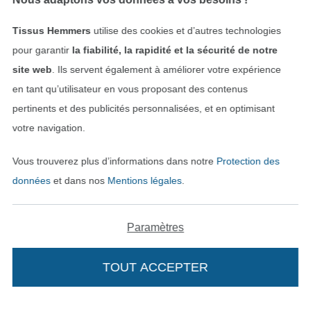
Contact
Tissus Hemmers
utilise des cookies et d’autres technologies
Rétractation de commande
pour garantir
la fiabilité, la rapidité et la sécurité de notre
site web
. Ils servent également à améliorer votre expérience
en tant qu’utilisateur en vous proposant des contenus
pertinents et des publicités personnalisées, et en optimisant
Trouvez plus d’idées
votre navigation.
Vous trouverez plus d’informations dans notre
Protection des
données
et dans nos
Mentions légales
.
Paramètres
TOUT ACCEPTER
Passer à la boutique néerla
Passer à la boutiqu
Nederlands
Français