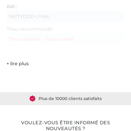
Réf.:
PATTYDOO-LYNN
Tissu recommandé:
Tissus polaire
Tissus sweat
Coordonnées du fabricant
Plus de 1.8 millions de mètres de tissu en stock
Plus de 10000 clients satisfaits
36 ans d'expérience
VOULEZ-VOUS ÊTRE INFORMÉ DES
NOUVEAUTÉS ?