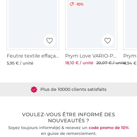
-10%
Feutre textile effaçable à l’eau Prym, bleu turquoise
Prym Love VARIO-Pliers Ø 3 et 4 mm
18,10 € / unité
20,07 € / unité
5,95 € / unité
4,94 €
Plus de 1.8 millions de mètres de tissu en stock
Plus de 10000 clients satisfaits
36 ans d'expérience
VOULEZ-VOUS ÊTRE INFORMÉ DES
NOUVEAUTÉS ?
Soyez toujours informé(e) & recevez un
code promo de 10%
en guise de remerciement.