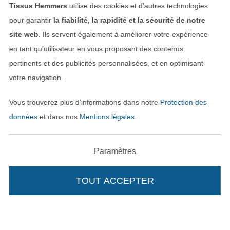
Tissus Hemmers
utilise des cookies et d’autres technologies
Rétractation de commande
pour garantir
la fiabilité, la rapidité et la sécurité de notre
site web
. Ils servent également à améliorer votre expérience
en tant qu’utilisateur en vous proposant des contenus
Trouvez plus d’idées
pertinents et des publicités personnalisées, et en optimisant
votre navigation.
Vous trouverez plus d’informations dans notre
Protection des
données
et dans nos
Mentions légales
.
Paramètres
TOUT ACCEPTER
Passer à la boutique néerla
Passer à la boutiqu
Nederlands
Français
Deutsch