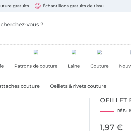
ller au contenu principal
Continuer la recherch
 suivants : Visa, Mastercard, Carte bleue, PayPal, Vire
uture gratuits
Échantillons gratuits de tissu
ure
 couture
ie
Patrons de couture
Laine
Couture
Nouv
attaches couture
Oeillets & rivets couture
OEILLET 
RÉF.:
1
1,97 €