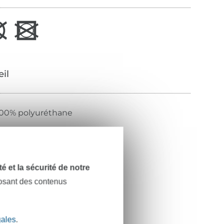
œil
00% polyuréthane
 x 3 cm, Durchmesser 1 cm
oir
dité et la sécurité de notre
posant des contenus
197495-000
gales
.