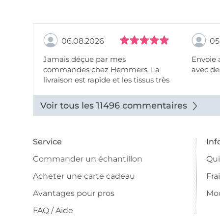
06.08.2026
05
Jamais déçue par mes
Envoie 
commandes chez Hemmers. La
avec des
livraison est rapide et les tissus très
beaux.
Voir tous les 11496 commentaires
Service
Inf
Commander un échantillon
Qu
Acheter une carte cadeau
Fra
Avantages pour pros
Mo
FAQ / Aide