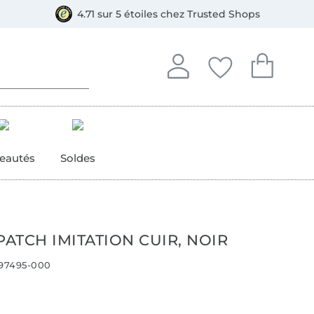
e
ment, Bancontact
4.71 sur 5 étoiles chez Trusted Shops
Se connecter à votre compt
Vous avez enregistré
Vous avez enr
Se connecter
Mes favoris
Mon pan
eautés
Soldes
PATCH IMITATION CUIR, NOIR
97495-000