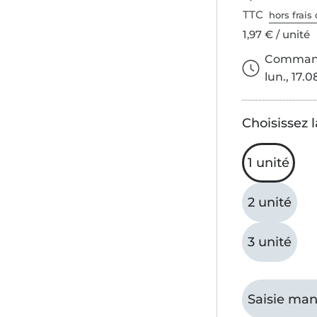
TTC
hors frais 
1,97 € / unité
Commande
lun., 17.0
Choisissez l
1 unité
2 unité
3 unité
Saisie man