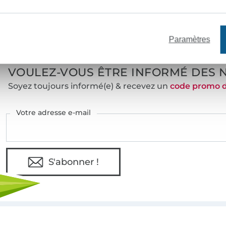
e mètres de tissu en stock
Plus de 10000 clients satisfai
Paramètres
VOULEZ-VOUS ÊTRE INFORMÉ DES 
Soyez toujours informé(e) & recevez un
code promo 
Votre adresse e-mail
S'abonner !