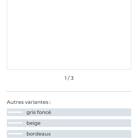
Autres variantes :
gris foncé
beige
bordeaux