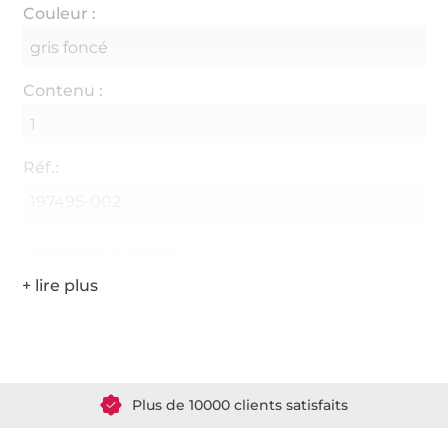
Couleur :
gris foncé
Contenu :
1
Réf.:
197495-002
Coordonnées du fabricant
Plus de 1.8 millions de mètres de tissu en stock
Plus de 10000 clients satisfaits
36 ans d'expérience