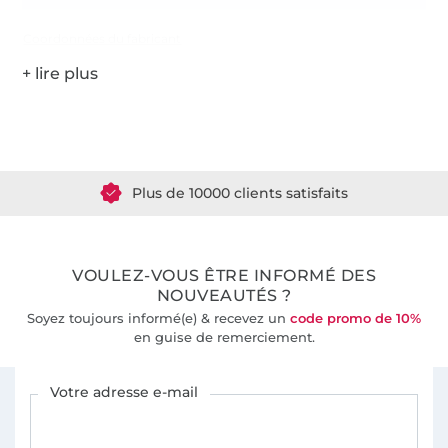
Coordonnées du fabricant
Plus de 1.8 millions de mètres de tissu en stock
Plus de 10000 clients satisfaits
36 ans d'expérience
VOULEZ-VOUS ÊTRE INFORMÉ DES
NOUVEAUTÉS ?
Soyez toujours informé(e) & recevez un
code promo de 10%
en guise de remerciement.
Vous êtes abonné à la newsletter de Tissus Hemmers.
Votre adresse e-mail