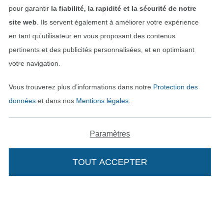
Trouvez plus d’idées
pour garantir
la fiabilité, la rapidité et la sécurité de notre
site web
. Ils servent également à améliorer votre expérience
en tant qu’utilisateur en vous proposant des contenus
pertinents et des publicités personnalisées, et en optimisant
votre navigation.
Vous trouverez plus d’informations dans notre
Protection des
données
et dans nos
Mentions légales
.
Paramètres
Passer à la boutique néerla
Passer à la boutiqu
Nederlands
Français
TOUT ACCEPTER
Deutsch