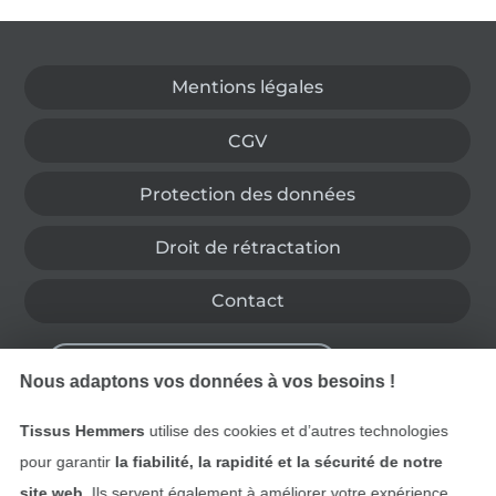
Passer à la boutique allemande
Mentions légales
CGV
Protection des données
Droit de rétractation
Contact
Rétractation de commande
Nous adaptons vos données à vos besoins !
Tissus Hemmers
utilise des cookies et d’autres technologies
Trouvez plus d’idées
pour garantir
la fiabilité, la rapidité et la sécurité de notre
site web
. Ils servent également à améliorer votre expérience