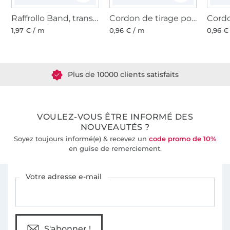
Raffrollo Band, transparenz
Cordon de tirage pour store, 0,7 mm
1,97 € / m
0,96 € / m
0,96 €
Plus de 1.8 millions de mètres de tissu en stock
Plus de 10000 clients satisfaits
36 ans d'expérience
VOULEZ-VOUS ÊTRE INFORMÉ DES
NOUVEAUTÉS ?
Soyez toujours informé(e) & recevez un
code promo de 10%
en guise de remerciement.
Vous êtes abonné à la newsletter de Tissus Hemmers.
Votre adresse e-mail
S'abonner !