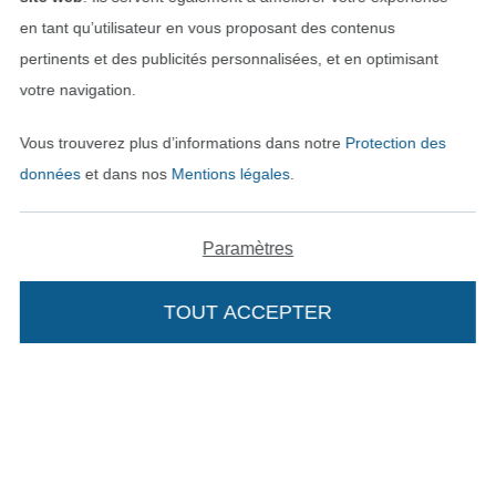
en tant qu’utilisateur en vous proposant des contenus
pertinents et des publicités personnalisées, et en optimisant
votre navigation.
Vous trouverez plus d’informations dans notre
Protection des
données
et dans nos
Mentions légales
.
Paramètres
Passer à la boutique néerla
Passer à la boutiqu
Nederlands
Français
TOUT ACCEPTER
Deutsch