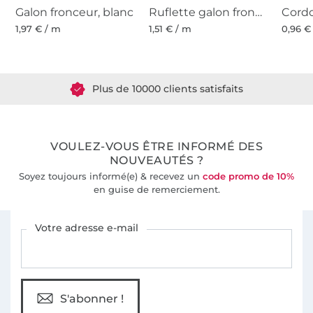
Galon fronceur, blanc
Ruflette galon fronceur, blanc
1,97 € / m
1,51 € / m
0,96 €
Plus de 1.8 millions de mètres de tissu en stock
Plus de 10000 clients satisfaits
36 ans d'expérience
VOULEZ-VOUS ÊTRE INFORMÉ DES
NOUVEAUTÉS ?
Soyez toujours informé(e) & recevez un
code promo de 10%
en guise de remerciement.
Vous êtes abonné à la newsletter de Tissus Hemmers.
Votre adresse e-mail
S'abonner !