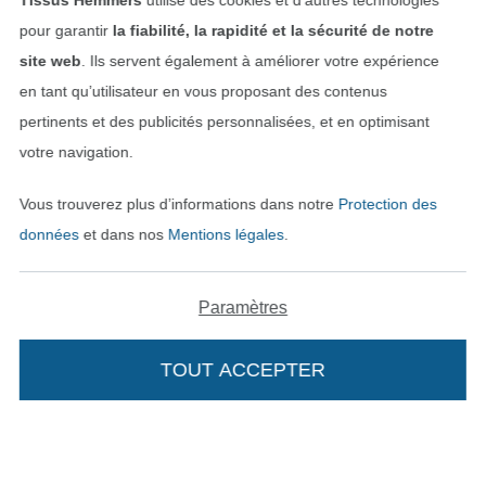
Tissus Hemmers
utilise des cookies et d’autres technologies
pour garantir
la fiabilité, la rapidité et la sécurité de notre
site web
. Ils servent également à améliorer votre expérience
en tant qu’utilisateur en vous proposant des contenus
pertinents et des publicités personnalisées, et en optimisant
votre navigation.
Vous trouverez plus d’informations dans notre
Protection des
Passer à la boutique néerla
Passer à la boutiqu
Nederlands
Français
données
et dans nos
Mentions légales
.
Deutsch
Paramètres
TOUT ACCEPTER