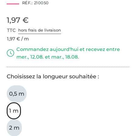
RÉF.:
210050
1,97 €
TTC
hors frais de livraison
1,97 € / m
Commandez aujourd'hui et recevez entre
mer., 12.08. et mar., 18.08.
Choisissez la longueur souhaitée :
0,5 m
1 m
2 m