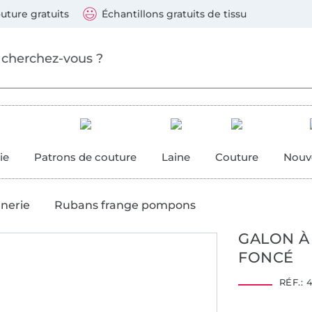
ller au contenu principal
Continuer la recherch
 suivants : Visa, Mastercard, Carte bleue, PayPal, Vire
uture gratuits
Échantillons gratuits de tissu
ure
 couture
ie
Patrons de couture
Laine
Couture
Nouv
anerie
Rubans frange pompons
GALON À
FONCÉ
RÉF.:
4