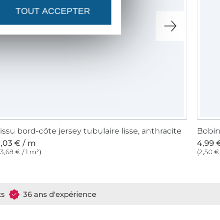
TOUT ACCEPTER
issu bord-côte jersey tubulaire lisse, anthracite
,03 € / m
4,99 €
13,68 € / 1 m²)
(2,50 €
ts
36 ans d'expérience