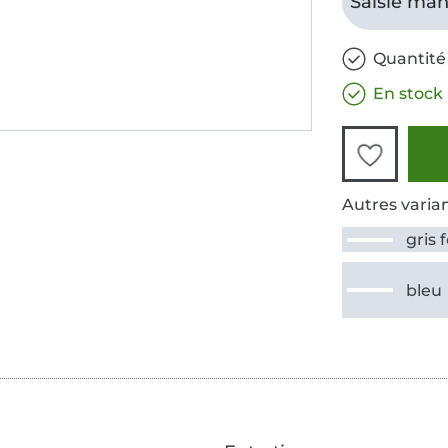
Saisie man
Quantité
En stock
Autres varian
gris 
bleu