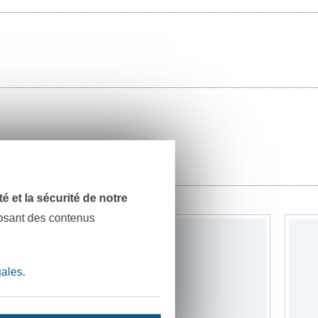
outure
dité et la sécurité de notre
posant des contenus
gales
.