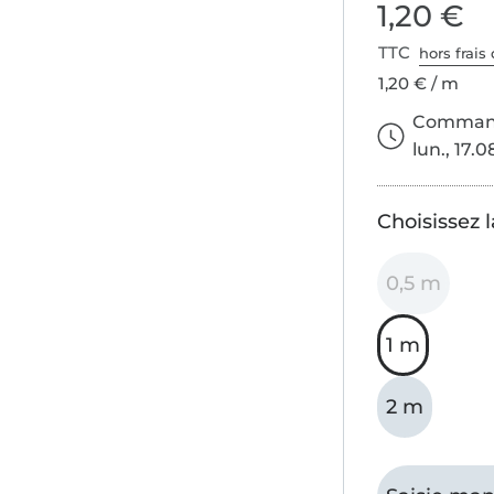
1,20 €
TTC
hors frais 
1,20 € / m
Commande
lun., 17.0
Choisissez 
0,5 m
1 m
2 m