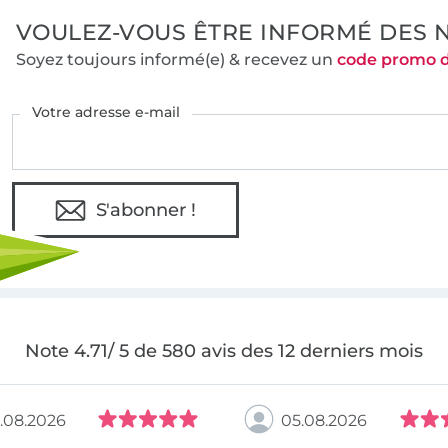
VOULEZ-VOUS ÊTRE INFORMÉ DES 
Soyez toujours informé(e) & recevez un
code promo 
Votre adresse e-mail
S'abonner !
Note 4.71/ 5 de 580 avis des 12 derniers mois
.08.2026
05.08.2026