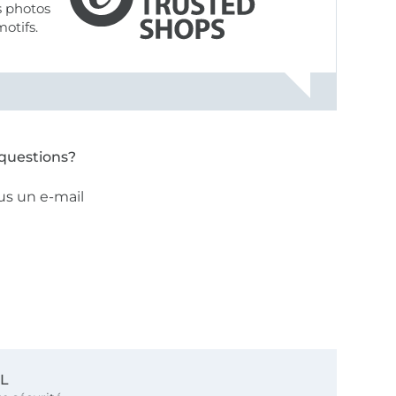
s photos
motifs.
questions?
us un e-mail
SL