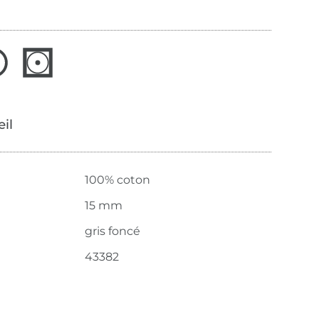
œil
100% coton
15 mm
gris foncé
43382