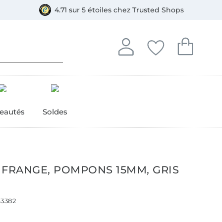
e
ment, Bancontact
4.71 sur 5 étoiles chez Trusted Shops
Se connecter à votre compt
Vous avez enregistré
Vous avez enr
Se connecter
Mes favoris
Mon pan
eautés
Soldes
 FRANGE, POMPONS 15MM, GRIS
3382