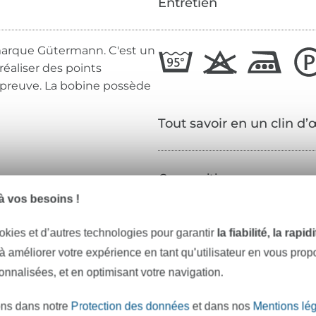
Entretien
a marque Gütermann. C'est un
réaliser des points
'épreuve. La bobine possède
Tout savoir en un clin d’
Composition :
 vos besoins !
Taille :
Couleur :
okies et d’autres technologies pour garantir
la fiabilité, la rapi
 à améliorer votre expérience en tant qu’utilisateur en vous pro
Réf.:
sonnalisées, et en optimisant votre navigation.
Coordonnées du fabricant
ons dans notre
Protection des données
et dans nos
Mentions lé