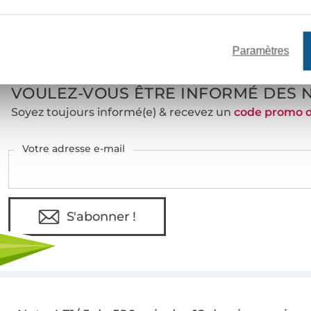
e mètres de tissu en stock
Plus de 10000 clients satisfai
Paramètres
VOULEZ-VOUS ÊTRE INFORMÉ DES 
Soyez toujours informé(e) & recevez un
code promo 
Votre adresse e-mail
S'abonner !