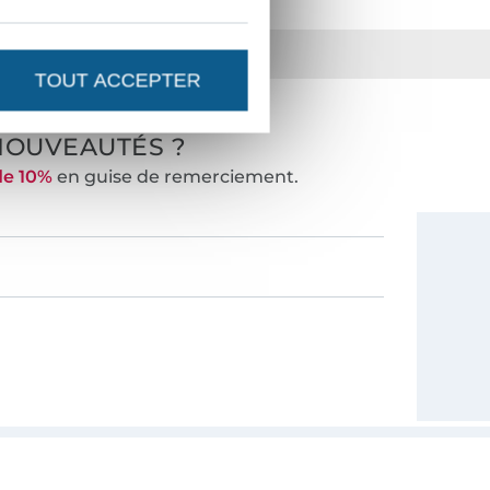
ts
36 ans d'expérience
TOUT ACCEPTER
NOUVEAUTÉS ?
de 10%
en guise de remerciement.