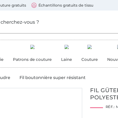
ller au contenu principal
Continuer la recherch
 suivants : Visa, Mastercard, Carte bleue, PayPal, Vire
uture gratuits
Échantillons gratuits de tissu
ure
 couture
ie
Patrons de couture
Laine
Couture
Nouv
oudre
Fil boutonnière super résistant
FIL GÜT
POLYESTE
RÉF.:
M