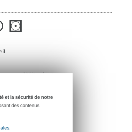
œil
100% polyester
30 m
jaune miel
dité et la sécurité de notre
posant des contenus
M-1003-30-412
gales
.