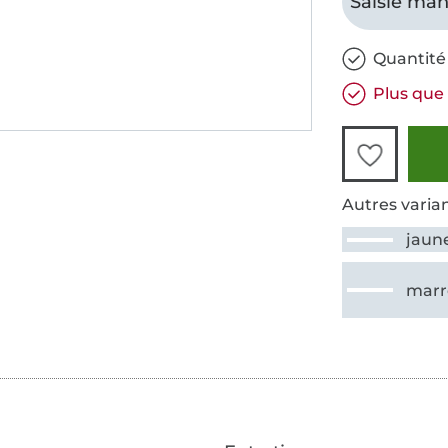
Saisie man
Quantité 
Plus que 
Autres varian
jaun
marr