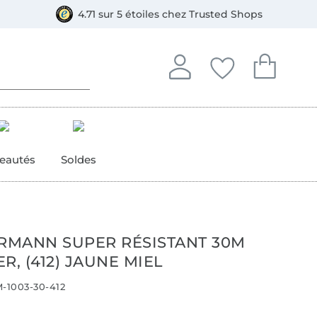
e
ment, Bancontact
4.71 sur 5 étoiles chez Trusted Shops
Se connecter à votre compt
Vous avez enregistré
Vous avez enr
Se connecter
Mes favoris
Mon pan
eautés
Soldes
ERMANN SUPER RÉSISTANT 30M
R, (412) JAUNE MIEL
-1003-30-412