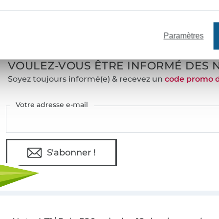
e mètres de tissu en stock
Plus de 10000 clients satisfai
Paramètres
VOULEZ-VOUS ÊTRE INFORMÉ DES 
Soyez toujours informé(e) & recevez un
code promo 
Votre adresse e-mail
S'abonner !