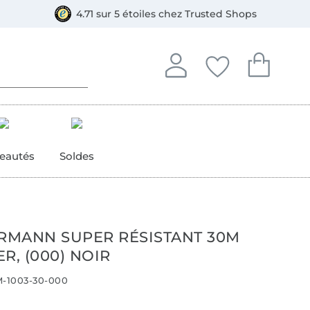
e
ment, Bancontact
4.71 sur 5 étoiles chez Trusted Shops
Se connecter à votre compt
Vous avez enregistré
Vous avez enr
Se connecter
Mes favoris
Mon pan
eautés
Soldes
ERMANN SUPER RÉSISTANT 30M
R, (000) NOIR
-1003-30-000