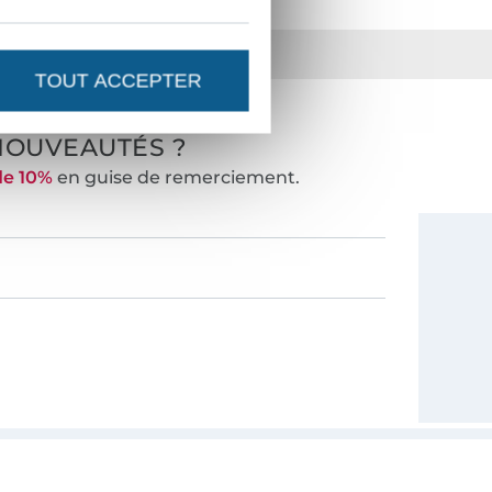
ts
36 ans d'expérience
TOUT ACCEPTER
NOUVEAUTÉS ?
de 10%
en guise de remerciement.