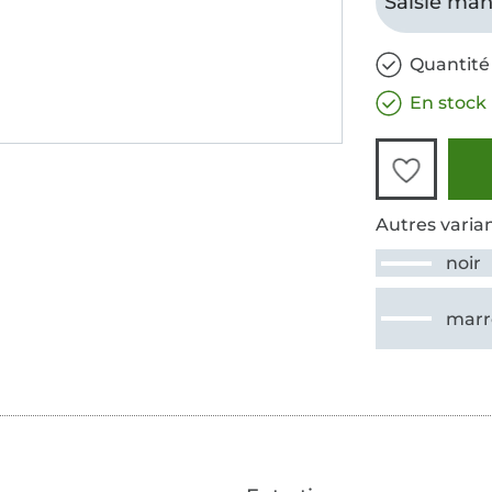
Saisie man
Quantité 
En stock
Autres varian
noir
marr