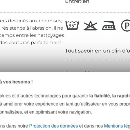
Entretien
légers destinés aux chemises,
résistance à l'abrasion, il ne
e temps entre les nettoyages
 des coutures parfaitement
Tout savoir en un clin d’
Composition :
 vos besoins !
Longueur :
Couleur :
okies et d’autres technologies pour garantir
la fiabilité, la rapi
 à améliorer votre expérience en tant qu’utilisateur en vous pro
Réf.:
sonnalisées, et en optimisant votre navigation.
Coordonnées du fabricant
ons dans notre
Protection des données
et dans nos
Mentions lé