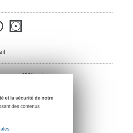
œil
100% polyester
30 m
noir
dité et la sécurité de notre
posant des contenus
M-1003-30-000
gales
.