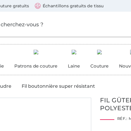
ller au contenu principal
Continuer la recherch
 suivants : Visa, Mastercard, Carte bleue, PayPal, Vire
uture gratuits
Échantillons gratuits de tissu
ure
 couture
ie
Patrons de couture
Laine
Couture
Nouv
oudre
Fil boutonnière super résistant
FIL GÜT
POLYESTE
RÉF.:
M