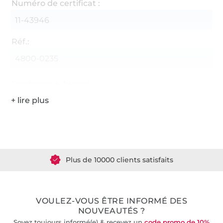
Numéro de certificat :
11-43946
Réf.:
4800-0235
Coordonnées du fabricant
Plus de 1.8 millions de mètres de tissu en stock
Plus de 10000 clients satisfaits
36 ans d'expérience
VOULEZ-VOUS ÊTRE INFORMÉ DES
NOUVEAUTÉS ?
Soyez toujours informé(e) & recevez un
code promo de 10%