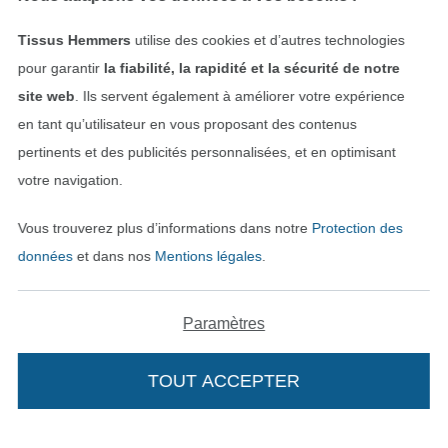
Tissus Hemmers
utilise des cookies et d’autres technologies
Rétractation de commande
pour garantir
la fiabilité, la rapidité et la sécurité de notre
site web
. Ils servent également à améliorer votre expérience
en tant qu’utilisateur en vous proposant des contenus
Trouvez plus d’idées
pertinents et des publicités personnalisées, et en optimisant
votre navigation.
Vous trouverez plus d’informations dans notre
Protection des
données
et dans nos
Mentions légales
.
Paramètres
TOUT ACCEPTER
Passer à la boutique néerla
Passer à la boutiqu
Nederlands
Français