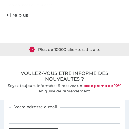
Coordonnées du fabricant
Plus de 1.8 millions de mètres de tissu en stock
Plus de 10000 clients satisfaits
36 ans d'expérience
VOULEZ-VOUS ÊTRE INFORMÉ DES
NOUVEAUTÉS ?
Soyez toujours informé(e) & recevez un
code promo de 10%
en guise de remerciement.
Vous êtes abonné à la newsletter de Tissus Hemmers.
Votre adresse e-mail