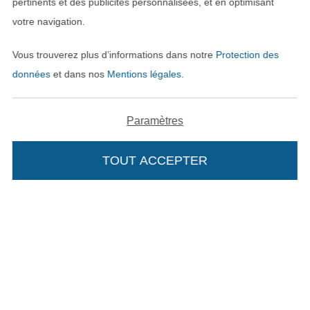
pertinents et des publicités personnalisées, et en optimisant
votre navigation.
Vous trouverez plus d’informations dans notre
Protection des
données
et dans nos
Mentions légales
.
Paramètres
TOUT ACCEPTER
Passer à la boutique néerla
Passer à la boutiqu
Nederlands
Français
Deutsch