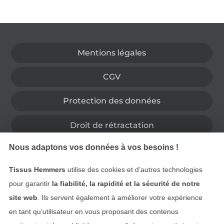
Passer à la boutique allemande
Mentions légales
CGV
Protection des données
Droit de rétractation
Nous adaptons vos données à vos besoins !
Contact
Tissus Hemmers
utilise des cookies et d’autres technologies
Rétractation de commande
pour garantir
la fiabilité, la rapidité et la sécurité de notre
site web
. Ils servent également à améliorer votre expérience
en tant qu’utilisateur en vous proposant des contenus
Trouvez plus d’idées