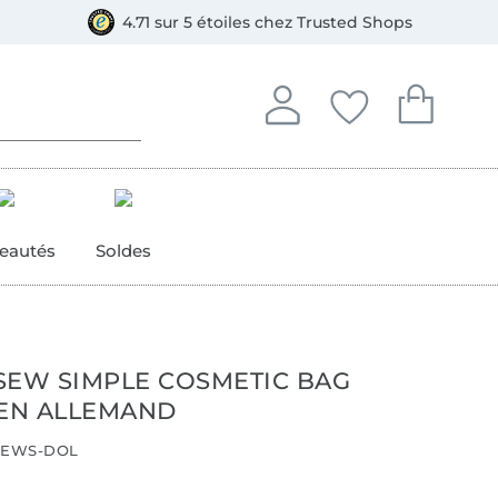
e
ment, Bancontact
4.71 sur 5 étoiles chez Trusted Shops
Se connecter à votre compt
Vous avez enregistré
Vous avez enr
Se connecter
Mes favoris
Mon pan
eautés
Soldes
SEW SIMPLE COSMETIC BAG
 EN ALLEMAND
EWS-DOL