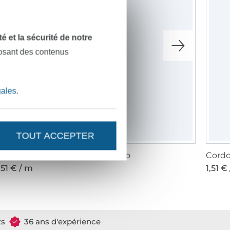
dité et la sécurité de notre
posant des contenus
gales
.
TOUT ACCEPTER
ordon torsadé 5 mm, jaune fluo
Cordo
,51 € / m
1,51 €
ts
36 ans d'expérience