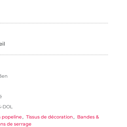
œil
ßen
é
-DOL
s popeline
Tissus de décoration
Bandes &
ns de serrage