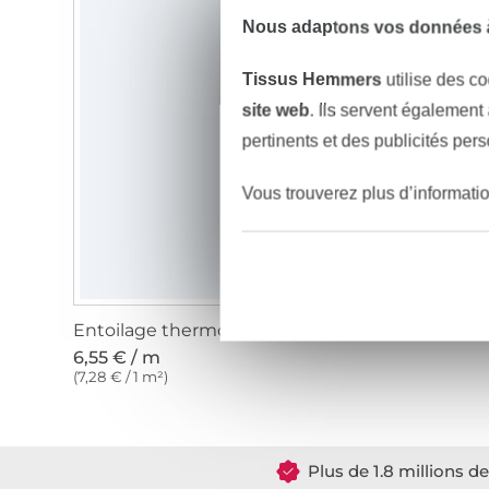
Nous adaptons vos données à
Tissus Hemmers
utilise des co
site web
. Ils servent également
pertinents et des publicités per
Vous trouverez plus d’informati
Entoilage thermocollant Vlieseline H250 blanc
6,55 € / m
(7,28 € / 1 m²)
Plus de 1.8 millions d