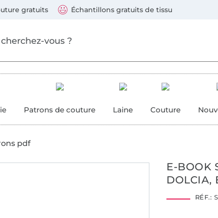
ller au contenu principal
Continuer la recherch
 suivants : Visa, Mastercard, Carte bleue, PayPal, Vire
uture gratuits
Échantillons gratuits de tissu
ure
 couture
ie
Patrons de couture
Laine
Couture
Nouv
rons pdf
E-BOOK 
DOLCIA,
RÉF.:
S