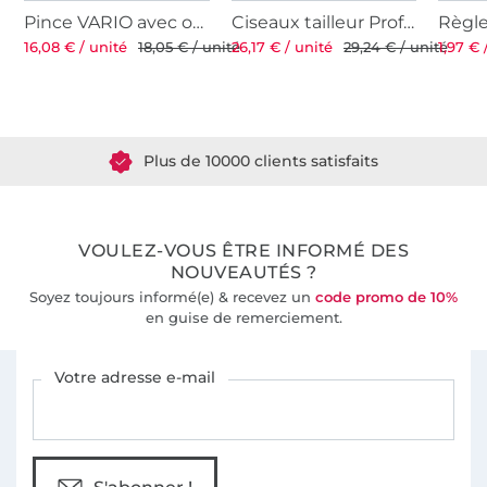
Pince VARIO avec outils à percer pour Ø 3 et 4 mm
Ciseaux tailleur Professional 8'' 21 cm
16,08 € / unité
18,05 € / unité
26,17 € / unité
29,24 € / unité
1,97 € 
Plus de 1.8 millions de mètres de tissu en stock
Plus de 10000 clients satisfaits
36 ans d'expérience
VOULEZ-VOUS ÊTRE INFORMÉ DES
NOUVEAUTÉS ?
Soyez toujours informé(e) & recevez un
code promo de 10%
en guise de remerciement.
Vous êtes abonné à la newsletter de Tissus Hemmers.
Votre adresse e-mail