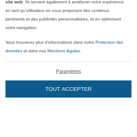
site web
. Ils servent également à améliorer votre expérience
en tant qu’utilisateur en vous proposant des contenus
pertinents et des publicités personnalisées, et en optimisant
votre navigation.
Vous trouverez plus d’informations dans notre
Protection des
données
et dans nos
Mentions légales
.
Paramètres
Passer à la boutique néerla
Passer à la boutiqu
Nederlands
Français
TOUT ACCEPTER
Deutsch