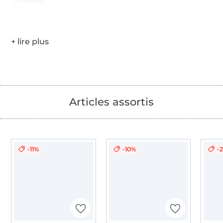
Coordonnées du fabricant
Articles assortis
-11%
-10%
-