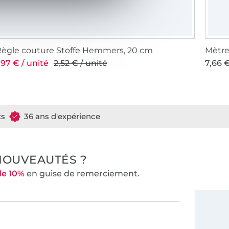
ègle couture Stoffe Hemmers, 20 cm
Mètre
,97 € / unité
2,52 € / unité
7,66 €
ts
36 ans d'expérience
NOUVEAUTÉS ?
de 10%
en guise de remerciement.