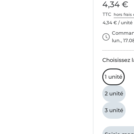
4,34 €
TTC
hors frais 
4,34 € / unité
Commande
lun., 17.0
Choisissez l
1 unité
2 unité
3 unité