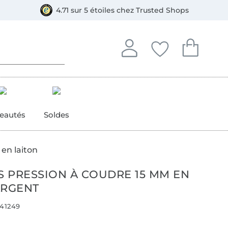
e
ment, Bancontact
4.71 sur 5 étoiles chez Trusted Shops
Se connecter à votre compt
Vous avez enregistré
Vous avez enr
Se connecter
Mes favoris
Mon pan
eautés
Soldes
 en laiton
 PRESSION À COUDRE 15 MM EN
ARGENT
41249