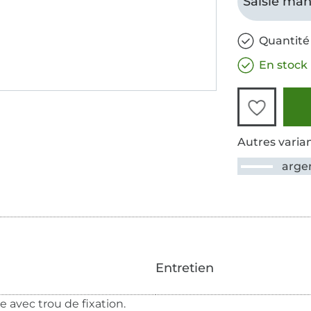
Saisie man
Quantité 
En stock
Autres varian
arge
Entretien
 avec trou de fixation.