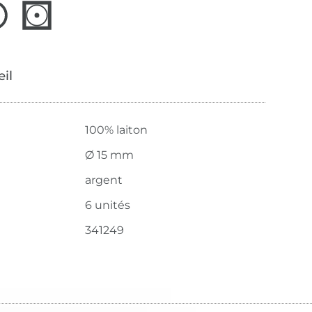
œil
100% laiton
Ø 15 mm
argent
6 unités
341249