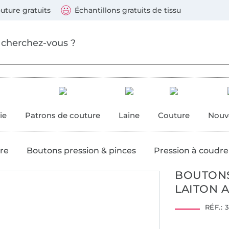
ller au contenu principal
Continuer la recherch
 suivants : Visa, Mastercard, Carte bleue, PayPal, Vire
uture gratuits
Échantillons gratuits de tissu
ure
 couture
ie
Patrons de couture
Laine
Couture
Nouv
re
Boutons pression & pinces
Pression à coudre
BOUTONS
LAITON 
RÉF.:
3