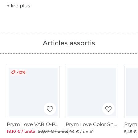
Articles assortis
-10%
Prym Love VARIO-Pliers Ø 3 et 4 mm
Prym Love Color Snaps Mini Jeu d´outils
18,10 € / unité
20,07 € / unité
4,94 € / unité
5,45 € 