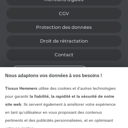
CGV
Protection des données
Droit de rétractation
Contact
Rétractation de commande
Nous adaptons vos données à vos besoins !
Tissus Hemmers
utilise des cookies et d’autres technologies
Trouvez plus d’idées
pour garantir
la fiabilité, la rapidité et la sécurité de notre
site web
. Ils servent également à améliorer votre expérience
en tant qu’utilisateur en vous proposant des contenus
pertinents et des publicités personnalisées, et en optimisant