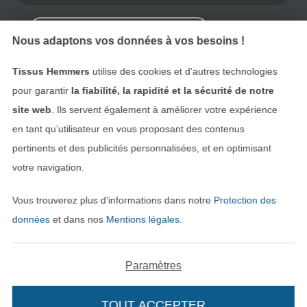
Rétractation de commande
Nous adaptons vos données à vos besoins !
Tissus Hemmers
utilise des cookies et d’autres technologies
Trouvez plus d’idées
pour garantir
la fiabilité, la rapidité et la sécurité de notre
site web
. Ils servent également à améliorer votre expérience
en tant qu’utilisateur en vous proposant des contenus
pertinents et des publicités personnalisées, et en optimisant
votre navigation.
Vous trouverez plus d’informations dans notre
Protection des
données
et dans nos
Mentions légales
.
Paramètres
Passer à la boutique néerla
Passer à la boutiqu
Nederlands
Français
TOUT ACCEPTER