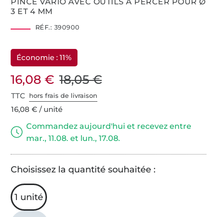
PINCE VARIO AVEC OUTILS À PERCER POUR Ø
3 ET 4 MM
RÉF.:
390900
Économie : 11%
16,08 €
18,05 €
TTC
hors frais de livraison
16,08 € / unité
Commandez aujourd'hui et recevez entre
mar., 11.08. et lun., 17.08.
Choisissez la quantité souhaitée :
1 unité