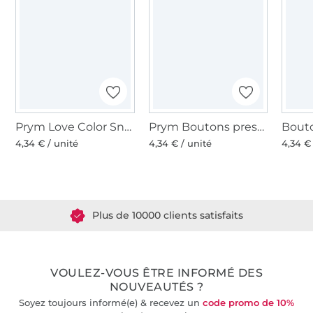
Prym Love Color Snaps Mini Boutons pression, bleu clair
Prym Boutons pression Color Snaps ronds 12,4 mm, doré
4,34 € / unité
4,34 € / unité
4,34 €
Plus de 1.8 millions de mètres de tissu en stock
Plus de 10000 clients satisfaits
36 ans d'expérience
VOULEZ-VOUS ÊTRE INFORMÉ DES
NOUVEAUTÉS ?
Soyez toujours informé(e) & recevez un
code promo de 10%