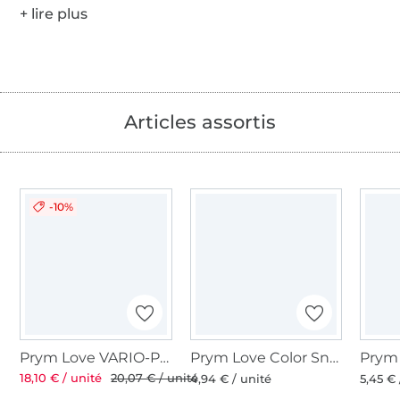
Articles assortis
-10%
Prym Love VARIO-Pliers Ø 3 et 4 mm
Prym Love Color Snaps Mini Jeu d´outils
Plus de 1.8 millions de mètres de tissu en stock
18,10 € / unité
20,07 € / unité
4,94 € / unité
5,45 € 