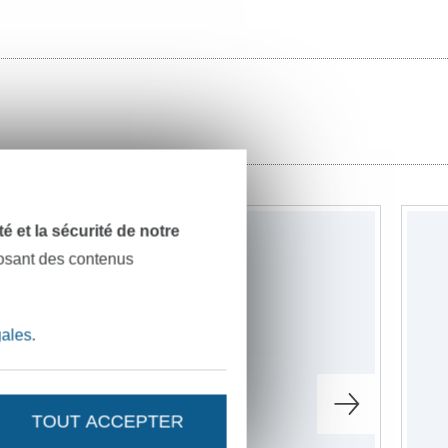
dité et la sécurité de notre
-22%
posant des contenus
gales
.
TOUT ACCEPTER