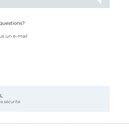
questions?
us un e-mail
SL
e sécurité