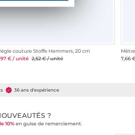
ègle couture Stoffe Hemmers, 20 cm
Mètre
,97 € / unité
2,52 € / unité
7,66 €
ts
36 ans d'expérience
NOUVEAUTÉS ?
de 10%
en guise de remerciement.