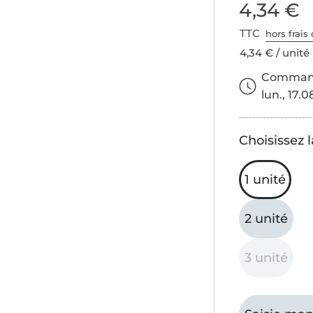
4,34 €
TTC
hors frais 
4,34 € / unité
Commande
lun., 17.0
Choisissez l
1 unité
2 unité
3 unité