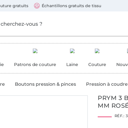
ller au contenu principal
Continuer la recherch
 suivants : Visa, Mastercard, Carte bleue, PayPal, Vire
uture gratuits
Échantillons gratuits de tissu
ure
 couture
ie
Patrons de couture
Laine
Couture
Nouv
re
Boutons pression & pinces
Pression à coudre
PRYM 3 
MM ROS
RÉF.:
3