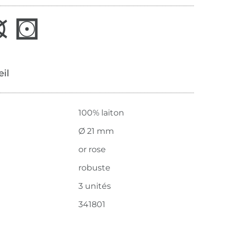
œil
100% laiton
Ø 21 mm
or rose
robuste
3 unités
341801