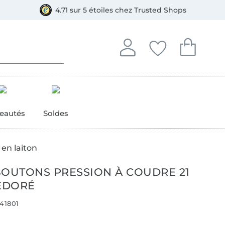
e
ment, Bancontact
4.71 sur 5 étoiles chez Trusted Shops
Se connecter à votre compt
Vous avez enregistré
Vous avez enr
Se connecter
Mes favoris
Mon pan
eautés
Soldes
 en laiton
BOUTONS PRESSION À COUDRE 21
ÉDORÉ
41801