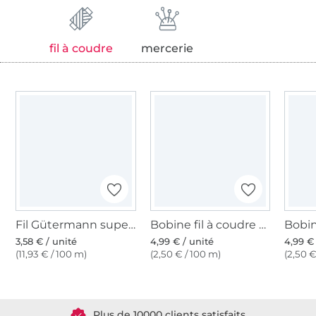
fil à coudre
mercerie
Fil Gütermann super résistant 30m polyester, (800) blanc
Bobine fil à coudre Gütermann 200m polyester, (800) blanc
3,58 € / unité
4,99 € / unité
4,99 €
(11,93 € / 100 m)
(2,50 € / 100 m)
(2,50 €
Plus de 1.8 millions de mètres de tissu en stock
Plus de 10000 clients satisfaits