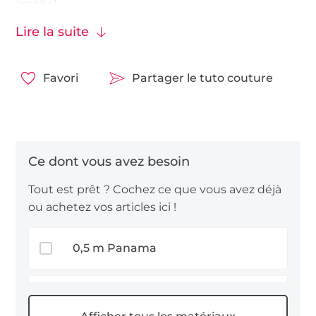
(petite).
Lire la suite
Vous pouvez choisir des tissus :
dans la catégorie
“Tissus de décoration“
Favori
Partager le tuto couture
dans la catégorie
“Tissus popeline“
. C’est un
tissu léger, facile à travailler.
dans la catégorie
“Toiles canvas“
. Cette toile
est plutôt robuste et ferme, et est également
facile à couper.
Tout est prêt ? Cochez ce que vous avez déjà
ou achetez vos articles ici !
Alors, commençons ! 🎄
0,5 m Panama
1 x Ouate de rembourrage &
mousse