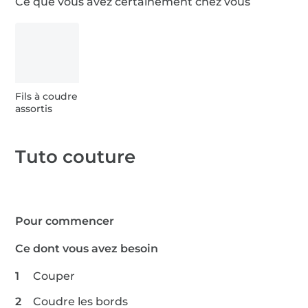
Ce que vous avez certainement chez vous
aiguilles machine à coudre
fil à coudre polyester Gütermann -
200 m
oeillets & rivets couture
Fils à coudre
assortis
patch
Tuto couture
Pour commencer
Ce dont vous avez besoin
Couper
Coudre les bords