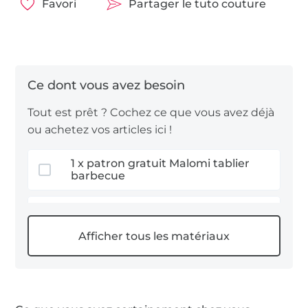
coudre !
Favori
Partager le tuto couture
Votre Jessica
Développement du modèle et patron :
Tout est prêt ? Cochez ce que vous avez déjà
© Laura Wilhelm Textildesign
ou achetez vos articles ici !
Patron protégé par le droit d’auteur.
1 x patron gratuit Malomi tablier
Uniquement pour un usage privé, non
barbecue
commercial.
motif flocage
1,5 m tissu jean & denim