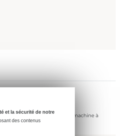
dité et la sécurité de notre
 un point zigzag à l’aide d’une machine à
posant des contenus