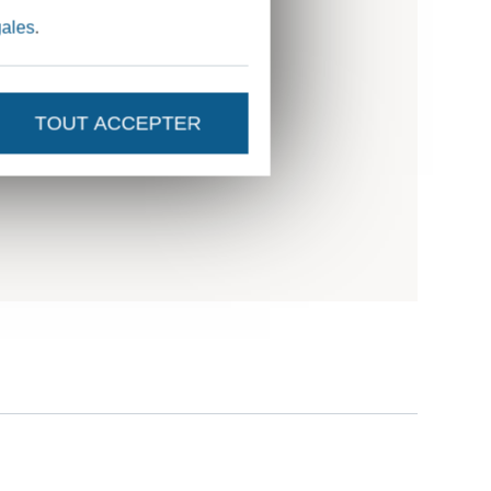
gales
.
TOUT ACCEPTER