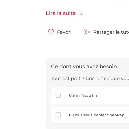
caractère naturel du tissu, mais parc
et même aux bactéries. En outre, le
Lire la suite
plus que les tissus en coton pur. Ains
plus longtemps ! Vous trouverez de 
Favori
Partager le tu
guide „Infos & inspirations“ dans la 
Nous vous souhaitons beaucoup de p
Tout est prêt ? Cochez ce que vous
0,5 m Tissu lin
0,1 m Tissus papier SnapPap