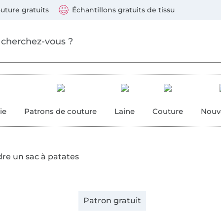
ller au contenu principal
Continuer la recherch
 suivants : Visa, Mastercard, Carte bleue, PayPal, Vire
uture gratuits
Échantillons gratuits de tissu
ure
 couture
ie
Patrons de couture
Laine
Couture
Nouv
re un sac à patates
Patron gratuit