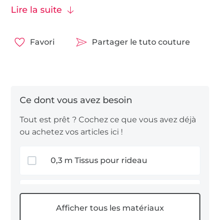
Lire la suite
Notre arbre de Noël a une hauteur de 25 cm. Nous
utilisons un tissu en coton. Vous pouvez trouver
un joli tissu pour ce projet dans ces catégories :
Favori
Partager le tuto couture
Les
tissus de décoration
en général.
Le
tissu popeline
est un tissu léger. Il est facile
à travailler.
La
toile canvas
est plutôt robuste et ferme, et
Tout est prêt ? Cochez ce que vous avez déjà
est également facile à couper.
ou achetez vos articles ici !
Quelle sera la taille de votre sapin 🎄 en tissu ?
0,3 m Tissus pour rideau
0,3 m Tissus panama