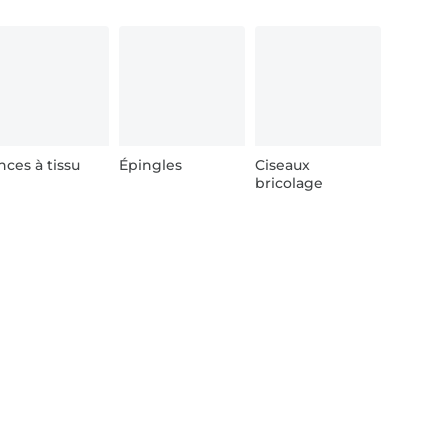
nces à tissu
Épingles
Ciseaux
bricolage