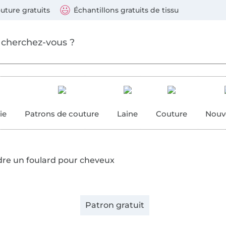
ller au contenu principal
Continuer la recherch
 suivants : Visa, Mastercard, Carte bleue, PayPal, Vire
uture gratuits
Échantillons gratuits de tissu
ure
 couture
ie
Patrons de couture
Laine
Couture
Nouv
re un foulard pour cheveux
Patron gratuit