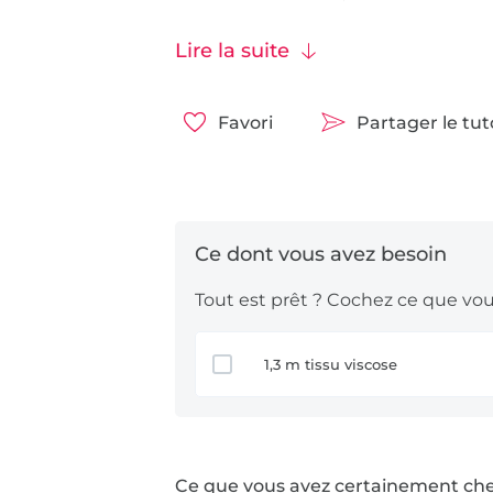
pouvez bien sûr utiliser d’autres ti
pour ce projet. Essayez !
Lire la suite
Amusez-vous bien !
Favori
Partager le tu
Tout est prêt ? Cochez ce que vous
1,3 m tissu viscose
Ce que vous avez certainement ch