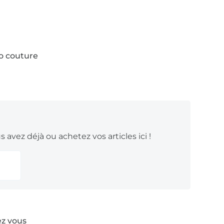
ssus, comme le coton ou la gaze de coton,
to couture
 avez déjà ou achetez vos articles ici !
ez vous