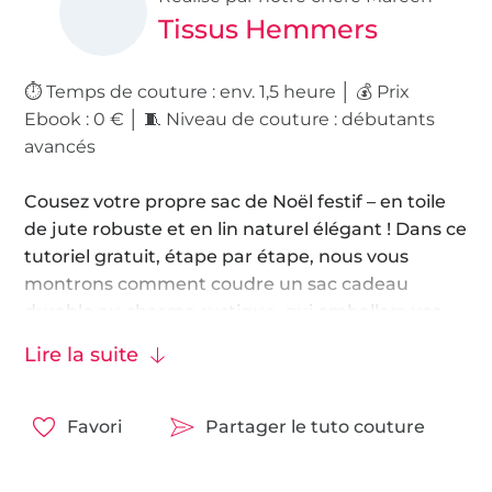
Tissus Hemmers
⏱️ Temps de couture : env. 1,5 heure │ 💰 Prix
Ebook : 0 € │ 🧵 Niveau de couture : débutants
avancés
Cousez votre propre sac de Noël festif – en toile
de jute robuste et en lin naturel élégant ! Dans ce
tutoriel gratuit, étape par étape, nous vous
montrons comment coudre un sac cadeau
durable au charme rustique, qui emballera vos
présents de Noël avec style ou les transportera
Lire la suite
en toute sécurité.
Avec un peu d’expérience en couture et environ
Favori
Partager le tuto couture
90 minutes devant vous, vous créerez une pièce
durable qui apportera de la joie année après