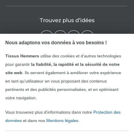
Trouvez plus d’idées
Nous adaptons vos données à vos besoins !
Tissus Hemmers
utilise des cookies et d’autres technologies
pour garantir
la fiabilité, la rapidité et la sécurité de notre
site web
. Ils servent également à améliorer votre expérience
en tant qu’utilisateur en vous proposant des contenus
pertinents et des publicités personnalisées, et en optimisant
Passer à la boutique néerla
Passer à la boutiqu
Nederlands
Français
votre navigation.
Vous trouverez plus d’informations dans notre
Protection des
Deutsch
données
et dans nos
Mentions légales
.