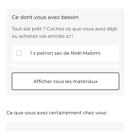
année – pratique, réutilisable et merveilleusement
hivernale ! 🎁✨
🧵 Notre recommandation de tissus
Tout est prêt ? Cochez ce que vous avez déjà
ou achetez vos articles ici !
Tissu lin naturel
: élégant, résistant et agréable à
travailler – pour un rendu de haute qualité et
1 x patron sac de Noël Malomi
intemporel.
Toile de jute
: naturel, solide et parfait pour des
projets festifs au style rustique.
0,5 m toile de jute
➡️ Découvrez maintenant le tutoriel gratuit et
lancez-vous !
0,5 m tissu lin naturel
Ce que vous avez certainement chez vous